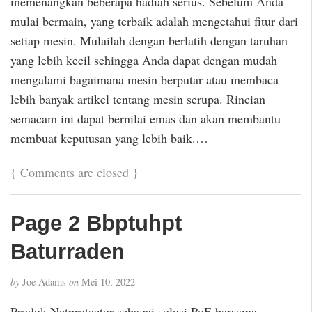
memenangkan beberapa hadiah serius. Sebelum Anda
mulai bermain, yang terbaik adalah mengetahui fitur dari
setiap mesin. Mulailah dengan berlatih dengan taruhan
yang lebih kecil sehingga Anda dapat dengan mudah
mengalami bagaimana mesin berputar atau membaca
lebih banyak artikel tentang mesin serupa. Rincian
semacam ini dapat bernilai emas dan akan membantu
membuat keputusan yang lebih baik.…
{
Comments are closed
}
Page 2 Bbptuhpt
Baturraden
by
Joe Adams
on
Mei 10, 2022
Produk Netprotector sebagai solusi PoE bersama