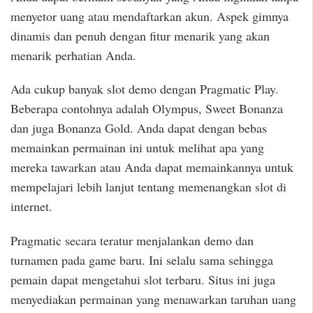
menyetor uang atau mendaftarkan akun. Aspek gimnya
dinamis dan penuh dengan fitur menarik yang akan
menarik perhatian Anda.
Ada cukup banyak slot demo dengan Pragmatic Play.
Beberapa contohnya adalah Olympus, Sweet Bonanza
dan juga Bonanza Gold. Anda dapat dengan bebas
memainkan permainan ini untuk melihat apa yang
mereka tawarkan atau Anda dapat memainkannya untuk
mempelajari lebih lanjut tentang memenangkan slot di
internet.
Pragmatic secara teratur menjalankan demo dan
turnamen pada game baru. Ini selalu sama sehingga
pemain dapat mengetahui slot terbaru. Situs ini juga
menyediakan permainan yang menawarkan taruhan uang