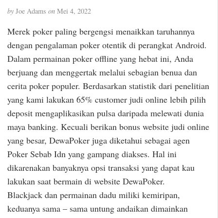
by
Joe Adams
on
Mei 4, 2022
Merek poker paling bergengsi menaikkan taruhannya
dengan pengalaman poker otentik di perangkat Android.
Dalam permainan poker offline yang hebat ini, Anda
berjuang dan menggertak melalui sebagian benua dan
cerita poker populer. Berdasarkan statistik dari penelitian
yang kami lakukan 65% customer judi online lebih pilih
deposit mengaplikasikan pulsa daripada melewati dunia
maya banking. Kecuali berikan bonus website judi online
yang besar, DewaPoker juga diketahui sebagai agen
Poker Sebab Idn yang gampang diakses. Hal ini
dikarenakan banyaknya opsi transaksi yang dapat kau
lakukan saat bermain di website DewaPoker.
Blackjack dan permainan dadu miliki kemiripan,
keduanya sama – sama untung andaikan dimainkan