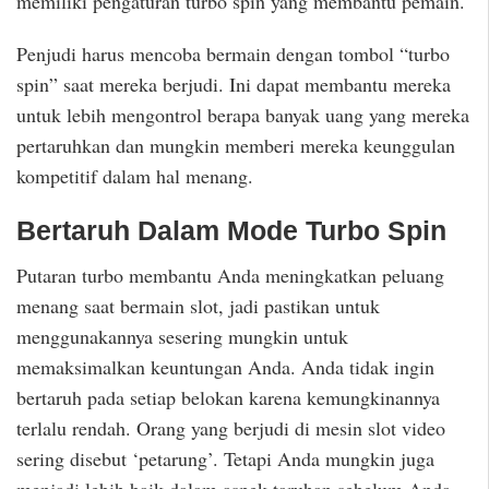
memiliki pengaturan turbo spin yang membantu pemain.
Penjudi harus mencoba bermain dengan tombol “turbo
spin” saat mereka berjudi. Ini dapat membantu mereka
untuk lebih mengontrol berapa banyak uang yang mereka
pertaruhkan dan mungkin memberi mereka keunggulan
kompetitif dalam hal menang.
Bertaruh Dalam Mode Turbo Spin
Putaran turbo membantu Anda meningkatkan peluang
menang saat bermain slot, jadi pastikan untuk
menggunakannya sesering mungkin untuk
memaksimalkan keuntungan Anda. Anda tidak ingin
bertaruh pada setiap belokan karena kemungkinannya
terlalu rendah. Orang yang berjudi di mesin slot video
sering disebut ‘petarung’. Tetapi Anda mungkin juga
menjadi lebih baik dalam aspek taruhan sebelum Anda