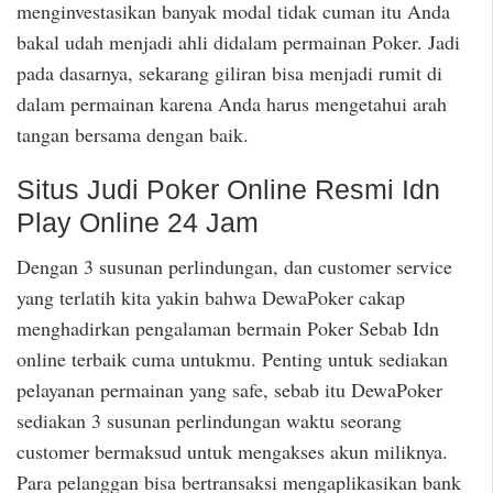
menginvestasikan banyak modal tidak cuman itu Anda
bakal udah menjadi ahli didalam permainan Poker. Jadi
pada dasarnya, sekarang giliran bisa menjadi rumit di
dalam permainan karena Anda harus mengetahui arah
tangan bersama dengan baik.
Situs Judi Poker Online Resmi Idn
Play Online 24 Jam
Dengan 3 susunan perlindungan, dan customer service
yang terlatih kita yakin bahwa DewaPoker cakap
menghadirkan pengalaman bermain Poker Sebab Idn
online terbaik cuma untukmu. Penting untuk sediakan
pelayanan permainan yang safe, sebab itu DewaPoker
sediakan 3 susunan perlindungan waktu seorang
customer bermaksud untuk mengakses akun miliknya.
Para pelanggan bisa bertransaksi mengaplikasikan bank