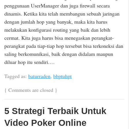
penggunaan UserManager dan juga firewall secara
dinamis. Ketika kita telah membangun sebuah jaringan
dengan jumlah hop yang banyak, maka kita harus
melakukan konfigurasi routing yang baik dan lebih
cermat. Kita juga harus bisa menegaskan perangkat-
perangkat pada tiap-tiap hop tersebut bisa terkoneksi dan
saling berkomunikasi, baik dengan didalam maupun
diluar hop itu sendiri.…
Tagged as:
baturraden
,
bbptuhpt
{
Comments are closed
}
5 Strategi Terbaik Untuk
Video Poker Online