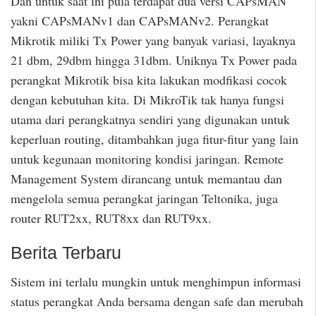
Dan untuk saat ini pula terdapat dua versi CAPsMAN
yakni CAPsMANv1 dan CAPsMANv2. Perangkat
Mikrotik miliki Tx Power yang banyak variasi, layaknya
21 dbm, 29dbm hingga 31dbm. Uniknya Tx Power pada
perangkat Mikrotik bisa kita lakukan modfikasi cocok
dengan kebutuhan kita. Di MikroTik tak hanya fungsi
utama dari perangkatnya sendiri yang digunakan untuk
keperluan routing, ditambahkan juga fitur-fitur yang lain
untuk kegunaan monitoring kondisi jaringan. Remote
Management System dirancang untuk memantau dan
mengelola semua perangkat jaringan Teltonika, juga
router RUT2xx, RUT8xx dan RUT9xx.
Berita Terbaru
Sistem ini terlalu mungkin untuk menghimpun informasi
status perangkat Anda bersama dengan safe dan merubah