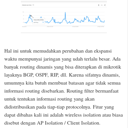
Hal ini untuk memudahkan perubahan dan ekspansi
waktu mempunyai jaringan yang udah terlalu besar. Ada
banyak routing dinamis yang bisa diterapkan di mikrotik
layaknya BGP, OSPF, RIP, dll. Karena sifatnya dinamis,
umumnya kita butuh membuat batasan agar tidak semua
informasi routing disebarkan. Routing filter bermanfaat
untuk tentukan informasi routing yang akan
didistribusikan pada tiap-tiap protocolnya. Fitur yang
dapat dibahas kali ini adalah wireless isolation atau biasa
disebut dengan AP Isolation / Client Isolation.