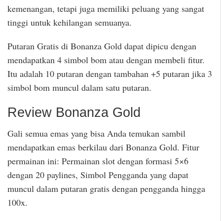
kemenangan, tetapi juga memiliki peluang yang sangat
tinggi untuk kehilangan semuanya.
Putaran Gratis di Bonanza Gold dapat dipicu dengan
mendapatkan 4 simbol bom atau dengan membeli fitur.
Itu adalah 10 putaran dengan tambahan +5 putaran jika 3
simbol bom muncul dalam satu putaran.
Review Bonanza Gold
Gali semua emas yang bisa Anda temukan sambil
mendapatkan emas berkilau dari Bonanza Gold. Fitur
permainan ini: Permainan slot dengan formasi 5×6
dengan 20 paylines, Simbol Pengganda yang dapat
muncul dalam putaran gratis dengan pengganda hingga
100x.