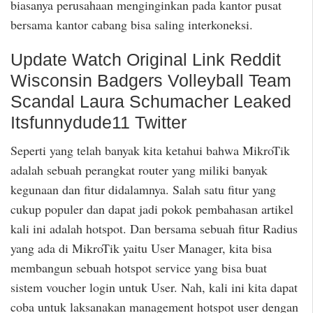
biasanya perusahaan menginginkan pada kantor pusat
bersama kantor cabang bisa saling interkoneksi.
Update Watch Original Link Reddit
Wisconsin Badgers Volleyball Team
Scandal Laura Schumacher Leaked
Itsfunnydude11 Twitter
Seperti yang telah banyak kita ketahui bahwa MikroTik
adalah sebuah perangkat router yang miliki banyak
kegunaan dan fitur didalamnya. Salah satu fitur yang
cukup populer dan dapat jadi pokok pembahasan artikel
kali ini adalah hotspot. Dan bersama sebuah fitur Radius
yang ada di MikroTik yaitu User Manager, kita bisa
membangun sebuah hotspot service yang bisa buat
sistem voucher login untuk User. Nah, kali ini kita dapat
coba untuk laksanakan management hotspot user dengan