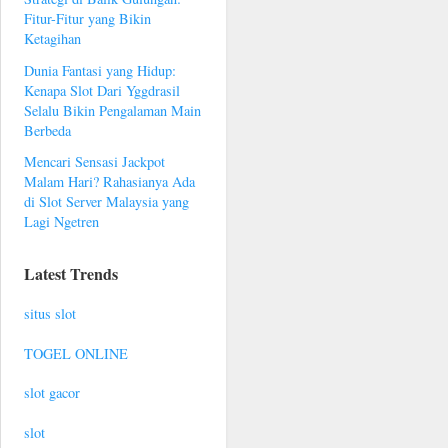
Fitur-Fitur yang Bikin
Ketagihan
Dunia Fantasi yang Hidup:
Kenapa Slot Dari Yggdrasil
Selalu Bikin Pengalaman Main
Berbeda
Mencari Sensasi Jackpot
Malam Hari? Rahasianya Ada
di Slot Server Malaysia yang
Lagi Ngetren
Latest Trends
situs slot
TOGEL ONLINE
slot gacor
slot