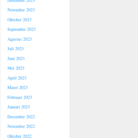
Desember 2023
November 2023
Oktober 2023
September 2023
Agustus 2023
Juli 2023
Juni 2023
Mei 2023
April 2023
Maret 2023
Februari 2023
Januari 2023
Desember 2022
November 2022
Oktober 2022