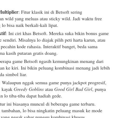
ultiplier
: Fitur klasik ini di Betsoft sering
n wild yang meluas atau sticky wild. Jadi waktu free
o bisa naik berkali-kali lipat.
tif
: Ini ciri khas Betsoft. Mereka suka bikin bonus game
sendiri. Misalnya lo diajak pilih peti harta karun, atau
pecahin kode rahasia. Interaktif banget, beda sama
ma kasih putaran gratis doang.
berapa game Betsoft ngasih kemungkinan menang dari
an ke kiri. Ini bikin peluang kombinasi menang jadi lebih
da simbol liar.
: Walaupun nggak semua game punya jackpot progresif,
, kayak
Greedy Goblins
atau
Good Girl Bad Girl
, punya
n lo tiba-tiba dapat hadiah gede.
itur ini biasanya muncul di beberapa game terbaru.
 tambahan, lo bisa ningkatin peluang masuk ke mode
 yang nggak sabar nunggu kombinasi khusus.