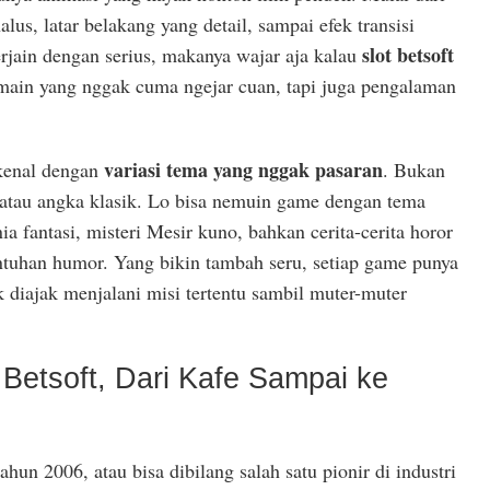
lus, latar belakang yang detail, sampai efek transisi
slot betsoft
rjain dengan serius, makanya wajar aja kalau
emain yang nggak cuma ngejar cuan, tapi juga pengalaman
variasi tema yang nggak pasaran
rkenal dengan
. Bukan
atau angka klasik. Lo bisa nemuin game dengan tema
ia fantasi, misteri Mesir kuno, bahkan cerita-cerita horor
tuhan humor. Yang bikin tambah seru, setiap game punya
ak diajak menjalani misi tertentu sambil muter-muter
 Betsoft, Dari Kafe Sampai ke
tahun 2006, atau bisa dibilang salah satu pionir di industri