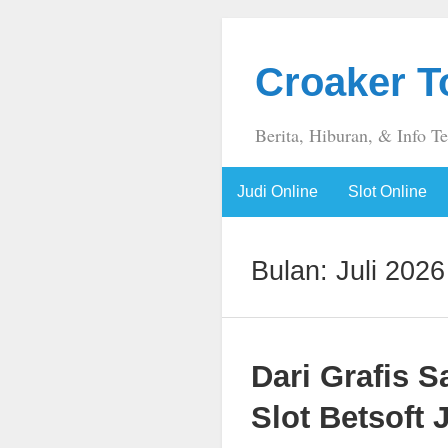
Croaker T
Berita, Hiburan, & Info T
Judi Online
Slot Online
Bulan:
Juli 2026
Dari Grafis 
Slot Betsoft