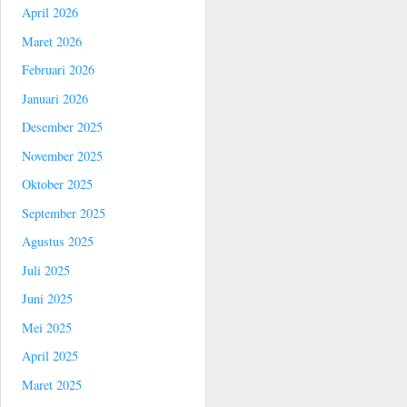
April 2026
Maret 2026
Februari 2026
Januari 2026
Desember 2025
November 2025
Oktober 2025
September 2025
Agustus 2025
Juli 2025
Juni 2025
Mei 2025
April 2025
Maret 2025