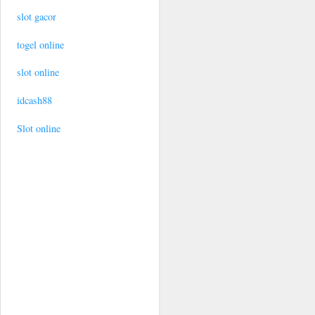
slot gacor
togel online
slot online
idcash88
Slot online