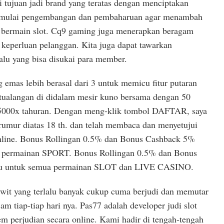
i tujuan jadi brand yang teratas dengan menciptakan
Memulai pengembangan dan pembaharuan agar menambah
bermain slot. Cq9 gaming juga menerapkan beragam
keperluan pelanggan. Kita juga dapat tawarkan
lu yang bisa disukai para member.
emas lebih berasal dari 3 untuk memicu fitur putaran
petualangan di didalam mesir kuno bersama dengan 50
t 5000x tahuran. Dengan meng-klik tombol DAFTAR, saya
umur diatas 18 th. dan telah membaca dan menyetujui
Online. Bonus Rollingan 0.5% dan Bonus Cashback 5%
 permainan SPORT. Bonus Rollingan 0.5% dan Bonus
ku untuk semua permainan SLOT dan LIVE CASINO.
it yang terlalu banyak cukup cuma berjudi dan memutar
am tiap-tiap hari nya. Pas77 adalah developer judi slot
em perjudian secara online. Kami hadir di tengah-tengah