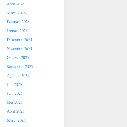
April 2026
Maret 2026
Februari 2026
Januari 2026
Desember 2025
November 2025
Oktober 2025
September 2025
Agustus 2025
Juli 2025
Juni 2025
Mei 2025
April 2025
Maret 2025