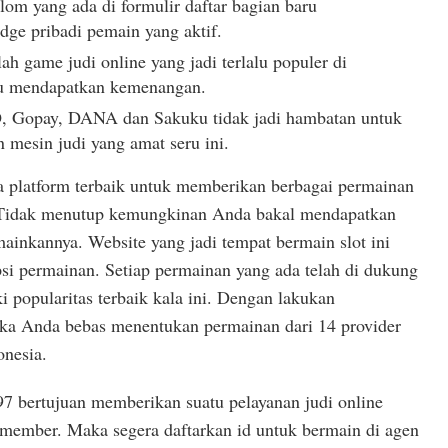
om yang ada di formulir daftar bagian baru
ge pribadi pemain yang aktif.
ah game judi online yang jadi terlalu populer di
ru mendapatkan kemenangan.
O, Gopay, DANA dan Sakuku tidak jadi hambatan untuk
mesin judi yang amat seru ini.
ra platform terbaik untuk memberikan berbagai permainan
 Tidak menutup kemungkinan Anda bakal mendapatkan
ainkannya. Website yang jadi tempat bermain slot ini
psi permainan. Setiap permainan yang ada telah di dukung
i popularitas terbaik kala ini. Dengan lakukan
maka Anda bebas menentukan permainan dari 14 provider
onesia.
97 bertujuan memberikan suatu pelayanan judi online
p member. Maka segera daftarkan id untuk bermain di agen