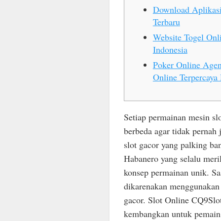
Download Aplikasi
Terbaru
Website Togel Onl
Indonesia
Poker Online Agen
Online Terpercaya 
Setiap permainan mesin slot
berbeda agar tidak pernah
slot gacor yang palking ba
Habanero yang selalu meri
konsep permainan unik. Sa
dikarenakan menggunakan d
gacor. Slot Online CQ9Slot
kembangkan untuk pemain 