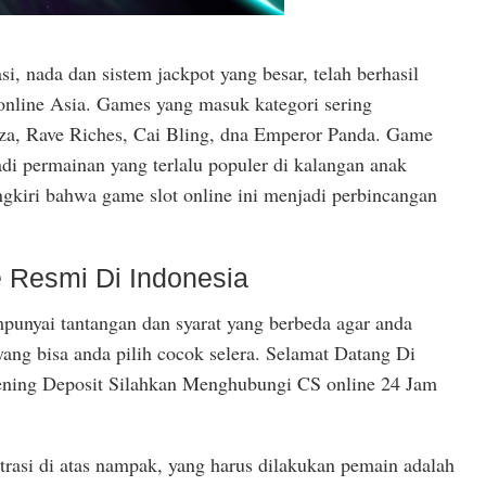
i, nada dan sistem jackpot yang besar, telah berhasil
online Asia. Games yang masuk kategori sering
za, Rave Riches, Cai Bling, dna Emperor Panda. Game
i permainan yang terlalu populer di kalangan anak
ngkiri bahwa game slot online ini menjadi perbincangan
 Resmi Di Indonesia
unyai tantangan dan syarat yang berbeda agar anda
ang bisa anda pilih cocok selera. Selamat Datang Di
kening Deposit Silahkan Menghubungi CS online 24 Jam
strasi di atas nampak, yang harus dilakukan pemain adalah