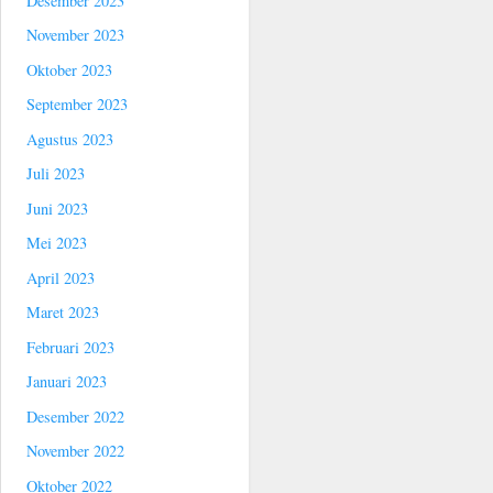
Desember 2023
November 2023
Oktober 2023
September 2023
Agustus 2023
Juli 2023
Juni 2023
Mei 2023
April 2023
Maret 2023
Februari 2023
Januari 2023
Desember 2022
November 2022
Oktober 2022