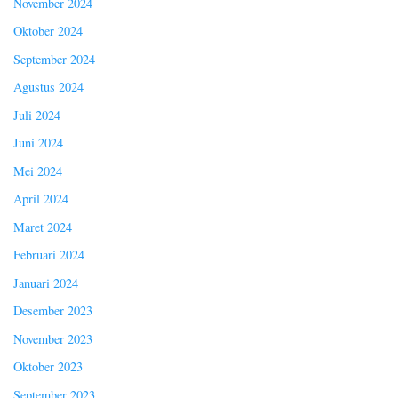
November 2024
Oktober 2024
September 2024
Agustus 2024
Juli 2024
Juni 2024
Mei 2024
April 2024
Maret 2024
Februari 2024
Januari 2024
Desember 2023
November 2023
Oktober 2023
September 2023