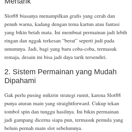
Menarik
Slot88 biasanya menampilkan grafis yang cerah dan
penuh warna, kadang dengan tema kartun atau fantasi
yang bikin betah mata. Ini membuat permainan jadi lebih
ringan dan nggak terkesan “berat” seperti judi pada
umumnya. Jadi, bagi yang baru coba-coba, termasuk
remaja, desain ini bisa jadi daya tarik tersendiri.
2. Sistem Permainan yang Mudah
Dipahami
Gak perlu pusing mikirin strategi rumit, karena Slot88
punya aturan main yang straightforward. Cukup tekan
tombol spin dan tunggu hasilnya. Ini bikin permainan
jadi gampang dicerna siapa pun, termasuk pemula yang
belum pernah main slot sebelumnya.