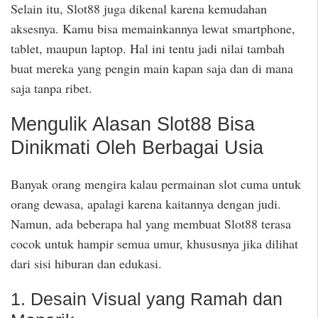
Selain itu, Slot88 juga dikenal karena kemudahan
aksesnya. Kamu bisa memainkannya lewat smartphone,
tablet, maupun laptop. Hal ini tentu jadi nilai tambah
buat mereka yang pengin main kapan saja dan di mana
saja tanpa ribet.
Mengulik Alasan Slot88 Bisa
Dinikmati Oleh Berbagai Usia
Banyak orang mengira kalau permainan slot cuma untuk
orang dewasa, apalagi karena kaitannya dengan judi.
Namun, ada beberapa hal yang membuat Slot88 terasa
cocok untuk hampir semua umur, khususnya jika dilihat
dari sisi hiburan dan edukasi.
1. Desain Visual yang Ramah dan