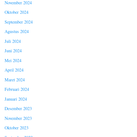
November 2024
Oktober 2024
September 2024
Agustus 2024
Juli 2024
Juni 2024
Mei 2024
April 2024
Maret 2024
Februari 2024
Januari 2024
Desember 2023
November 2023
Oktober 2023