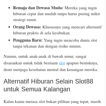
Remaja dan Dewasa Muda:
Mereka yang ingin
hiburan cepat dan mudah tanpa harus pusing mikir
strategi rumit.
Orang Dewasa:
Khususnya yang mencari alternatif
hiburan praktis di sela kesibukan.
Pengguna Baru:
Yang ingin mencoba dunia slot
tanpa tekanan dan dengan risiko minim.
Namun, untuk anak-anak di bawah umur, sangat
disarankan untuk tidak bermain
slot
apapun bentuknya,
demi menjaga kesehatan mental dan keuangan mereka.
Alternatif Hiburan Selain Slot88
untuk Semua Kalangan
Kalau kamu merasa slot bukan pilihan yang tepat, masih