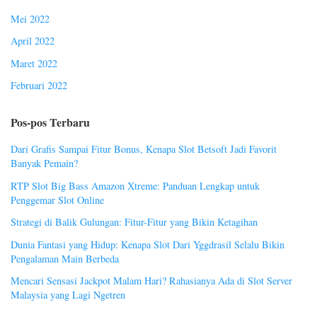
Mei 2022
April 2022
Maret 2022
Februari 2022
Pos-pos Terbaru
Dari Grafis Sampai Fitur Bonus, Kenapa Slot Betsoft Jadi Favorit
Banyak Pemain?
RTP Slot Big Bass Amazon Xtreme: Panduan Lengkap untuk
Penggemar Slot Online
Strategi di Balik Gulungan: Fitur-Fitur yang Bikin Ketagihan
Dunia Fantasi yang Hidup: Kenapa Slot Dari Yggdrasil Selalu Bikin
Pengalaman Main Berbeda
Mencari Sensasi Jackpot Malam Hari? Rahasianya Ada di Slot Server
Malaysia yang Lagi Ngetren