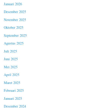
Januari 2026
Desember 2025
November 2025
Oktober 2025
September 2025
Agustus 2025
Juli 2025
Juni 2025
Mei 2025
April 2025
Maret 2025
Februari 2025
Januari 2025
Desember 2024