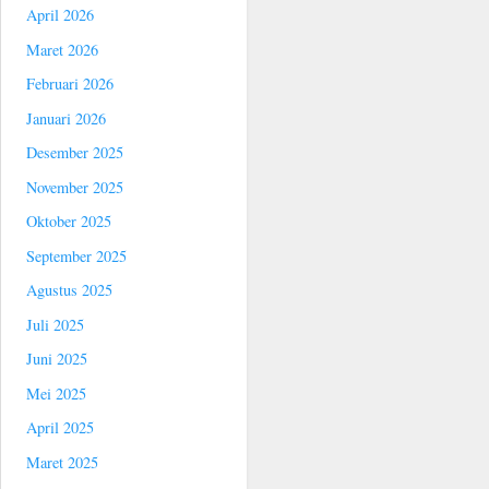
April 2026
Maret 2026
Februari 2026
Januari 2026
Desember 2025
November 2025
Oktober 2025
September 2025
Agustus 2025
Juli 2025
Juni 2025
Mei 2025
April 2025
Maret 2025