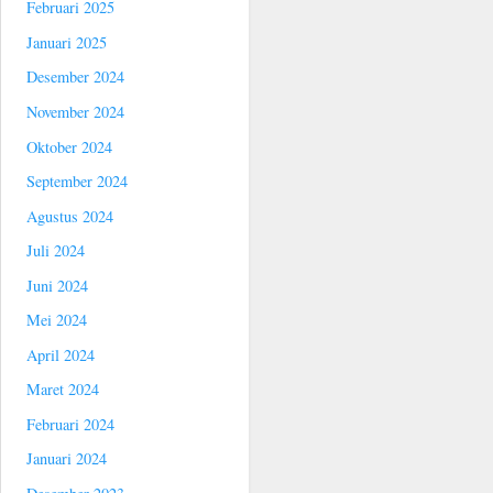
Februari 2025
Januari 2025
Desember 2024
November 2024
Oktober 2024
September 2024
Agustus 2024
Juli 2024
Juni 2024
Mei 2024
April 2024
Maret 2024
Februari 2024
Januari 2024