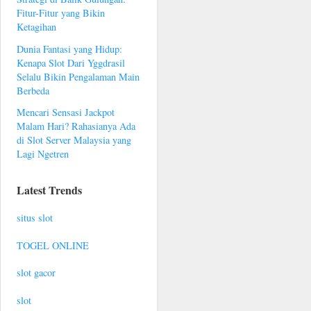
Fitur-Fitur yang Bikin
Ketagihan
Dunia Fantasi yang Hidup:
Kenapa Slot Dari Yggdrasil
Selalu Bikin Pengalaman Main
Berbeda
Mencari Sensasi Jackpot
Malam Hari? Rahasianya Ada
di Slot Server Malaysia yang
Lagi Ngetren
Latest Trends
situs slot
TOGEL ONLINE
slot gacor
slot