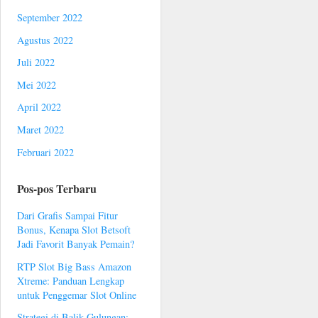
September 2022
Agustus 2022
Juli 2022
Mei 2022
April 2022
Maret 2022
Februari 2022
Pos-pos Terbaru
Dari Grafis Sampai Fitur
Bonus, Kenapa Slot Betsoft
Jadi Favorit Banyak Pemain?
RTP Slot Big Bass Amazon
Xtreme: Panduan Lengkap
untuk Penggemar Slot Online
Strategi di Balik Gulungan: