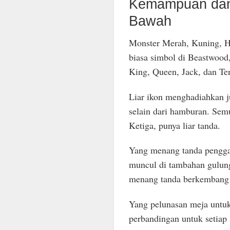
Kemampuan dan
Bawah
Monster Merah, Kuning, Hi
biasa simbol di Beastwood,
King, Queen, Jack, dan Ten
Liar ikon menghadiahkan ju
selain dari hamburan. Sem
Ketiga, punya liar tanda.
Yang menang tanda pengga
muncul di tambahan gulung
menang tanda berkembang 
Yang pelunasan meja untu
perbandingan untuk setiap