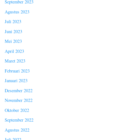
September 2023
Agustus 2023
Juli 2023
Juni 2023
Mei 2023
April 2023
Maret 2023
Februari 2023
Januari 2023
Desember 2022
November 2022
Oktober 2022
September 2022
Agustus 2022
Juli 2022