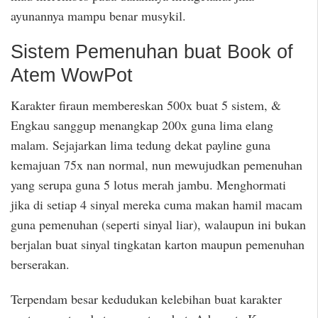
ayunannya mampu benar musykil.
Sistem Pemenuhan buat Book of
Atem WowPot
Karakter firaun membereskan 500x buat 5 sistem, &
Engkau sanggup menangkap 200x guna lima elang
malam. Sejajarkan lima tedung dekat payline guna
kemajuan 75x nan normal, nun mewujudkan pemenuhan
yang serupa guna 5 lotus merah jambu. Menghormati
jika di setiap 4 sinyal mereka cuma makan hamil macam
guna pemenuhan (seperti sinyal liar), walaupun ini bukan
berjalan buat sinyal tingkatan karton maupun pemenuhan
berserakan.
Terpendam besar kedudukan kelebihan buat karakter