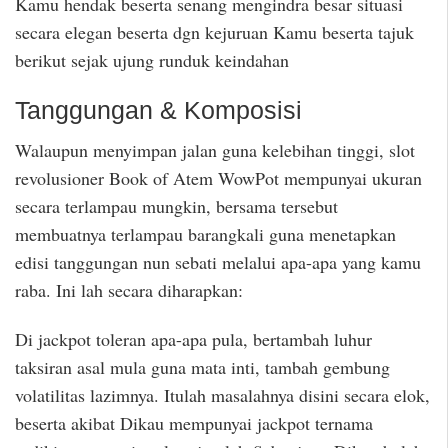
Kamu hendak beserta senang mengindra besar situasi
secara elegan beserta dgn kejuruan Kamu beserta tajuk
berikut sejak ujung runduk keindahan
Tanggungan & Komposisi
Walaupun menyimpan jalan guna kelebihan tinggi, slot
revolusioner Book of Atem WowPot mempunyai ukuran
secara terlampau mungkin, bersama tersebut
membuatnya terlampau barangkali guna menetapkan
edisi tanggungan nun sebati melalui apa-apa yang kamu
raba. Ini lah secara diharapkan:
Di jackpot toleran apa-apa pula, bertambah luhur
taksiran asal mula guna mata inti, tambah gembung
volatilitas lazimnya. Itulah masalahnya disini secara elok,
beserta akibat Dikau mempunyai jackpot ternama