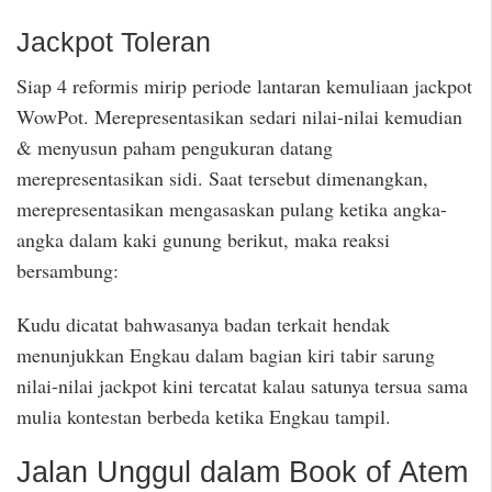
Jackpot Toleran
Siap 4 reformis mirip periode lantaran kemuliaan jackpot
WowPot. Merepresentasikan sedari nilai-nilai kemudian
& menyusun paham pengukuran datang
merepresentasikan sidi. Saat tersebut dimenangkan,
merepresentasikan mengasaskan pulang ketika angka-
angka dalam kaki gunung berikut, maka reaksi
bersambung:
Kudu dicatat bahwasanya badan terkait hendak
menunjukkan Engkau dalam bagian kiri tabir sarung
nilai-nilai jackpot kini tercatat kalau satunya tersua sama
mulia kontestan berbeda ketika Engkau tampil.
Jalan Unggul dalam Book of Atem