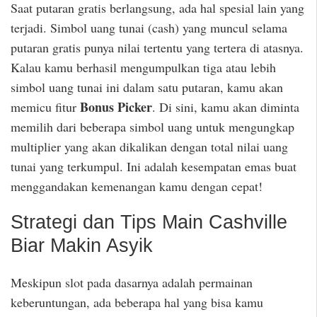
Saat putaran gratis berlangsung, ada hal spesial lain yang
terjadi. Simbol uang tunai (cash) yang muncul selama
putaran gratis punya nilai tertentu yang tertera di atasnya.
Kalau kamu berhasil mengumpulkan tiga atau lebih
simbol uang tunai ini dalam satu putaran, kamu akan
Bonus Picker
memicu fitur
. Di sini, kamu akan diminta
memilih dari beberapa simbol uang untuk mengungkap
multiplier yang akan dikalikan dengan total nilai uang
tunai yang terkumpul. Ini adalah kesempatan emas buat
menggandakan kemenangan kamu dengan cepat!
Strategi dan Tips Main Cashville
Biar Makin Asyik
Meskipun slot pada dasarnya adalah permainan
keberuntungan, ada beberapa hal yang bisa kamu