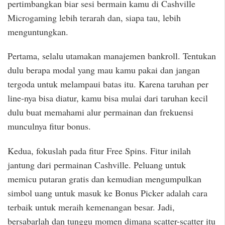
pertimbangkan biar sesi bermain kamu di Cashville
Microgaming lebih terarah dan, siapa tau, lebih
menguntungkan.
Pertama, selalu utamakan manajemen bankroll. Tentukan
dulu berapa modal yang mau kamu pakai dan jangan
tergoda untuk melampaui batas itu. Karena taruhan per
line-nya bisa diatur, kamu bisa mulai dari taruhan kecil
dulu buat memahami alur permainan dan frekuensi
munculnya fitur bonus.
Kedua, fokuslah pada fitur Free Spins. Fitur inilah
jantung dari permainan Cashville. Peluang untuk
memicu putaran gratis dan kemudian mengumpulkan
simbol uang untuk masuk ke Bonus Picker adalah cara
terbaik untuk meraih kemenangan besar. Jadi,
bersabarlah dan tunggu momen dimana scatter-scatter itu