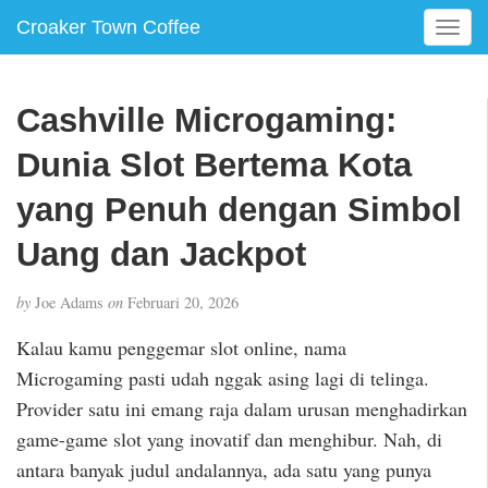
Croaker Town Coffee
T
o
g
g
Cashville Microgaming:
l
e
Dunia Slot Bertema Kota
n
a
yang Penuh dengan Simbol
v
Uang dan Jackpot
i
g
a
by
Joe Adams
on
Februari 20, 2026
t
i
Kalau kamu penggemar slot online, nama
o
Microgaming pasti udah nggak asing lagi di telinga.
n
Provider satu ini emang raja dalam urusan menghadirkan
game-game slot yang inovatif dan menghibur. Nah, di
antara banyak judul andalannya, ada satu yang punya