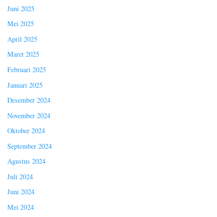
Juni 2025
Mei 2025
April 2025
Maret 2025
Februari 2025
Januari 2025
Desember 2024
November 2024
Oktober 2024
September 2024
Agustus 2024
Juli 2024
Juni 2024
Mei 2024