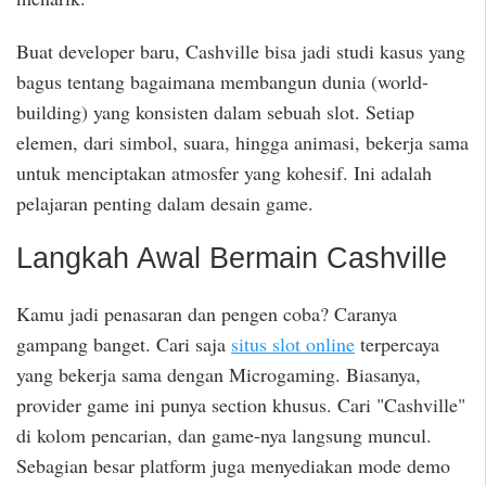
Buat developer baru, Cashville bisa jadi studi kasus yang
bagus tentang bagaimana membangun dunia (world-
building) yang konsisten dalam sebuah slot. Setiap
elemen, dari simbol, suara, hingga animasi, bekerja sama
untuk menciptakan atmosfer yang kohesif. Ini adalah
pelajaran penting dalam desain game.
Langkah Awal Bermain Cashville
Kamu jadi penasaran dan pengen coba? Caranya
gampang banget. Cari saja
situs slot online
terpercaya
yang bekerja sama dengan Microgaming. Biasanya,
provider game ini punya section khusus. Cari "Cashville"
di kolom pencarian, dan game-nya langsung muncul.
Sebagian besar platform juga menyediakan mode demo