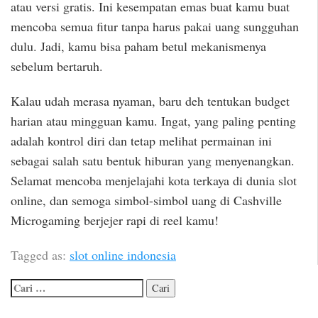
atau versi gratis. Ini kesempatan emas buat kamu buat
mencoba semua fitur tanpa harus pakai uang sungguhan
dulu. Jadi, kamu bisa paham betul mekanismenya
sebelum bertaruh.
Kalau udah merasa nyaman, baru deh tentukan budget
harian atau mingguan kamu. Ingat, yang paling penting
adalah kontrol diri dan tetap melihat permainan ini
sebagai salah satu bentuk hiburan yang menyenangkan.
Selamat mencoba menjelajahi kota terkaya di dunia slot
online, dan semoga simbol-simbol uang di Cashville
Microgaming berjejer rapi di reel kamu!
Tagged as:
slot online indonesia