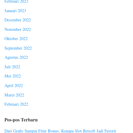
Februari 2023
Januari 2023
Desember 2022
November 2022
Oktober 2022
September 2022
Agustus 2022
Juli 2022
Mei 2022
April 2022
Maret 2022
Februari 2022
Pos-pos Terbaru
Dari Grafis Sampai Fitur Bonus, Kenapa Slot Betsoft Jadi Favorit