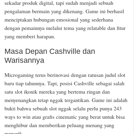
sekadar produk digital, tapi sudah menjadi sebuah
pengalaman bermain yang dikenang. Game ini berhasil
menciptakan hubungan emosional yang sederhana
dengan pemainnya melalui tema yang relatable dan fitur
yang memberi harapan.
Masa Depan Cashville dan
Warisannya
Microgaming terus berinovasi dengan ratusan judul slot
baru tiap tahunnya. Tapi, posisi Cashville sebagai salah
satu slot ikonik mereka yang bertema ringan dan
menyenangkan tetap nggak tergantikan. Game ini adalah
bukti bahwa sebuah slot nggak selalu perlu punya 243
ways to win atau grafis cinematic yang berat untuk bisa
menghibur dan memberikan peluang menang yang
menarik.