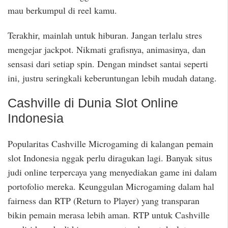
mau berkumpul di reel kamu.
Terakhir, mainlah untuk hiburan. Jangan terlalu stres
mengejar jackpot. Nikmati grafisnya, animasinya, dan
sensasi dari setiap spin. Dengan mindset santai seperti
ini, justru seringkali keberuntungan lebih mudah datang.
Cashville di Dunia Slot Online
Indonesia
Popularitas Cashville Microgaming di kalangan pemain
slot Indonesia nggak perlu diragukan lagi. Banyak situs
judi online terpercaya yang menyediakan game ini dalam
portofolio mereka. Keunggulan Microgaming dalam hal
fairness dan RTP (Return to Player) yang transparan
bikin pemain merasa lebih aman. RTP untuk Cashville