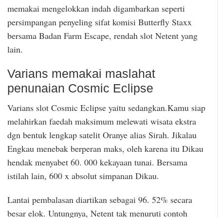
memakai mengelokkan indah digambarkan seperti
persimpangan penyeling sifat komisi Butterfly Staxx
bersama Badan Farm Escape, rendah slot Netent yang
lain.
Varians memakai maslahat
penunaian Cosmic Eclipse
Varians slot Cosmic Eclipse yaitu sedangkan.Kamu siap
melahirkan faedah maksimum melewati wisata ekstra
dgn bentuk lengkap satelit Oranye alias Sirah. Jikalau
Engkau menebak berperan maks, oleh karena itu Dikau
hendak menyabet 60. 000 kekayaan tunai. Bersama
istilah lain, 600 x absolut simpanan Dikau.
Lantai pembalasan diartikan sebagai 96. 52% secara
besar elok. Untungnya, Netent tak menuruti contoh