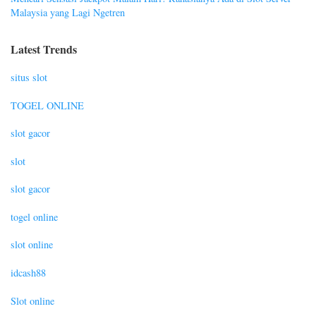
Malaysia yang Lagi Ngetren
Latest Trends
situs slot
TOGEL ONLINE
slot gacor
slot
slot gacor
togel online
slot online
idcash88
Slot online