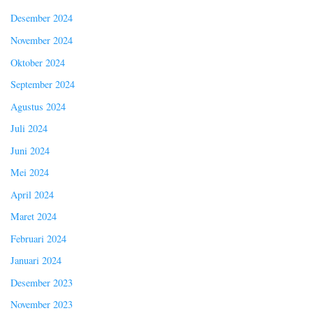
Desember 2024
November 2024
Oktober 2024
September 2024
Agustus 2024
Juli 2024
Juni 2024
Mei 2024
April 2024
Maret 2024
Februari 2024
Januari 2024
Desember 2023
November 2023