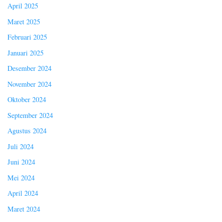
April 2025
Maret 2025
Februari 2025
Januari 2025
Desember 2024
November 2024
Oktober 2024
September 2024
Agustus 2024
Juli 2024
Juni 2024
Mei 2024
April 2024
Maret 2024