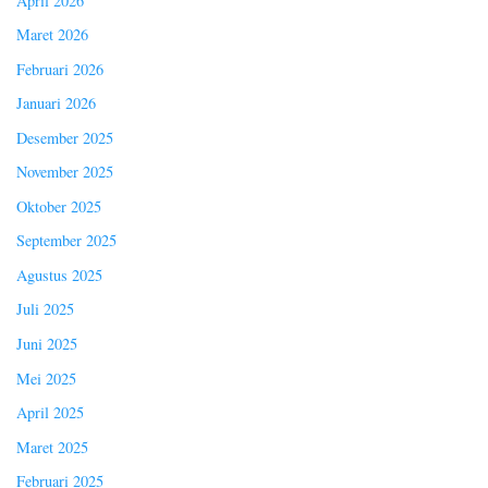
April 2026
Maret 2026
Februari 2026
Januari 2026
Desember 2025
November 2025
Oktober 2025
September 2025
Agustus 2025
Juli 2025
Juni 2025
Mei 2025
April 2025
Maret 2025
Februari 2025