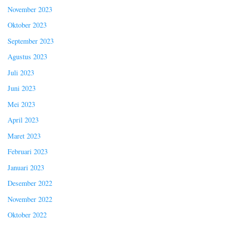
November 2023
Oktober 2023
September 2023
Agustus 2023
Juli 2023
Juni 2023
Mei 2023
April 2023
Maret 2023
Februari 2023
Januari 2023
Desember 2022
November 2022
Oktober 2022