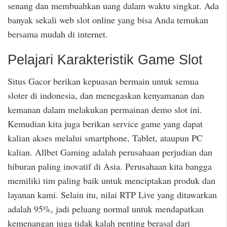
senang dan membuahkan uang dalam waktu singkat. Ada
banyak sekali web slot online yang bisa Anda temukan
bersama mudah di internet.
Pelajari Karakteristik Game Slot
Situs Gacor berikan kepuasan bermain untuk semua
sloter di indonesia, dan menegaskan kenyamanan dan
kemanan dalam melakukan permainan demo slot ini.
Kemudian kita juga berikan service game yang dapat
kalian akses melalui smartphone, Tablet, ataupun PC
kalian. Allbet Gaming adalah perusahaan perjudian dan
hiburan paling inovatif di Asia. Perusahaan kita bangga
memiliki tim paling baik untuk menciptakan produk dan
layanan kami. Selain itu, nilai RTP Live yang ditawarkan
adalah 95%, jadi peluang normal untuk mendapatkan
kemenangan juga tidak kalah penting berasal dari