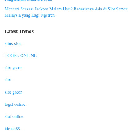
Mencari Sensasi Jackpot Malam Hari? Rahasianya Ada di Slot Server
Malaysia yang Lagi Ngetren
Latest Trends
situs slot
TOGEL ONLINE
slot gacor
slot
slot gacor
togel online
slot online
idcash88