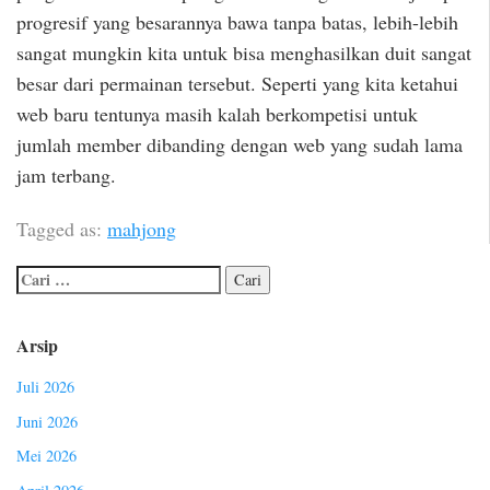
progresif yang besarannya bawa tanpa batas, lebih-lebih
sangat mungkin kita untuk bisa menghasilkan duit sangat
besar dari permainan tersebut. Seperti yang kita ketahui
web baru tentunya masih kalah berkompetisi untuk
jumlah member dibanding dengan web yang sudah lama
jam terbang.
Tagged as:
mahjong
Arsip
Juli 2026
Juni 2026
Mei 2026