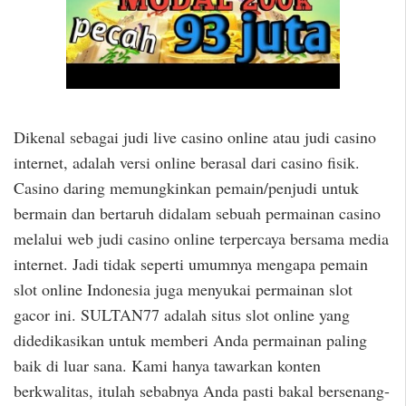
Dikenal sebagai judi live casino online atau judi casino
internet, adalah versi online berasal dari casino fisik.
Casino daring memungkinkan pemain/penjudi untuk
bermain dan bertaruh didalam sebuah permainan casino
melalui web judi casino online terpercaya bersama media
internet. Jadi tidak seperti umumnya mengapa pemain
slot online Indonesia juga menyukai permainan slot
gacor ini. SULTAN77 adalah situs slot online yang
didedikasikan untuk memberi Anda permainan paling
baik di luar sana. Kami hanya tawarkan konten
berkwalitas, itulah sebabnya Anda pasti bakal bersenang-