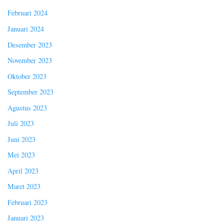
Februari 2024
Januari 2024
Desember 2023
November 2023
Oktober 2023
September 2023
Agustus 2023
Juli 2023
Juni 2023
Mei 2023
April 2023
Maret 2023
Februari 2023
Januari 2023