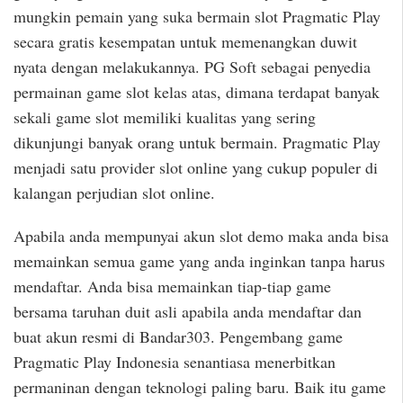
mungkin pemain yang suka bermain slot Pragmatic Play
secara gratis kesempatan untuk memenangkan duwit
nyata dengan melakukannya. PG Soft sebagai penyedia
permainan game slot kelas atas, dimana terdapat banyak
sekali game slot memiliki kualitas yang sering
dikunjungi banyak orang untuk bermain. Pragmatic Play
menjadi satu provider slot online yang cukup populer di
kalangan perjudian slot online.
Apabila anda mempunyai akun slot demo maka anda bisa
memainkan semua game yang anda inginkan tanpa harus
mendaftar. Anda bisa memainkan tiap-tiap game
bersama taruhan duit asli apabila anda mendaftar dan
buat akun resmi di Bandar303. Pengembang game
Pragmatic Play Indonesia senantiasa menerbitkan
permaninan dengan teknologi paling baru. Baik itu game