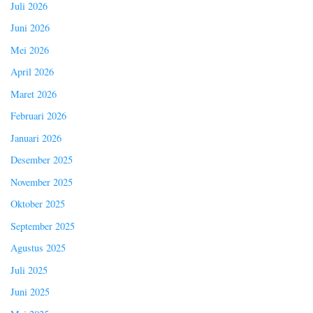
Juli 2026
Juni 2026
Mei 2026
April 2026
Maret 2026
Februari 2026
Januari 2026
Desember 2025
November 2025
Oktober 2025
September 2025
Agustus 2025
Juli 2025
Juni 2025