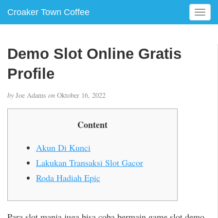
Croaker Town Coffee
T
o
g
g
Demo Slot Online Gratis
l
e
Profile
n
a
by
Joe Adams
on
Oktober 16, 2022
v
i
g
Content
a
t
Akun Di Kunci
i
Lakukan Transaksi Slot Gacor
o
n
Roda Hadiah Epic
Para slot mania juga bisa coba bermain game slot demo