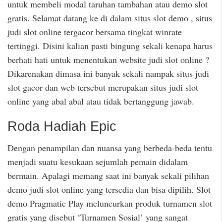
untuk membeli modal taruhan tambahan atau demo slot
gratis. Selamat datang ke di dalam situs slot demo , situs
judi slot online tergacor bersama tingkat winrate
tertinggi. Disini kalian pasti bingung sekali kenapa harus
berhati hati untuk menentukan website judi slot online ?
Dikarenakan dimasa ini banyak sekali nampak situs judi
slot gacor dan web tersebut merupakan situs judi slot
online yang abal abal atau tidak bertanggung jawab.
Roda Hadiah Epic
Dengan penampilan dan nuansa yang berbeda-beda tentu
menjadi suatu kesukaan sejumlah pemain didalam
bermain. Apalagi memang saat ini banyak sekali pilihan
demo judi slot online yang tersedia dan bisa dipilih. Slot
demo Pragmatic Play meluncurkan produk turnamen slot
gratis yang disebut ‘Turnamen Sosial’ yang sangat