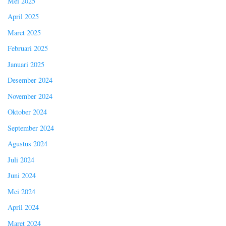
Mei 2025
April 2025
Maret 2025
Februari 2025
Januari 2025
Desember 2024
November 2024
Oktober 2024
September 2024
Agustus 2024
Juli 2024
Juni 2024
Mei 2024
April 2024
Maret 2024