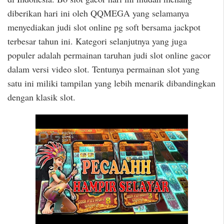
diberikan hari ini oleh QQMEGA yang selamanya
menyediakan judi slot online pg soft bersama jackpot
terbesar tahun ini. Kategori selanjutnya yang juga
populer adalah permainan taruhan judi slot online gacor
dalam versi video slot. Tentunya permainan slot yang
satu ini miliki tampilan yang lebih menarik dibandingkan
dengan klasik slot.