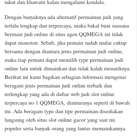
takut dan khawatir kalau mengalami kendala.
Dengan banyaknya ada alternatif permainan judi yang
terlalu lengkap dan terpercaya, maka bakal buat suasana
bermain judi online di situs agen QQMEGA ini tidak
dapat monoton. Sebab, jika pemain sudah mulai cukup
bersama dengan diantara jenis permainan judi online,
maka tiap pemain dapat memilih type permainan judi
online lain untuk dimainkan dan tidak kalah menariknya.
Berikut ini kami bagikan sebagian informasi mengenai
beragam jenis permainan judi online terbaik dan
terlengkap yang ada di daftar web judi slot online
terpercaya no 1 QQMEGA, diantaranya seperti di bawah
ini. Ada beragam type dan tipe permainan disediakan
langsung oleh situs slot online gacor yang saat ini
populer serta banyak orang yang lantas memainkannya.