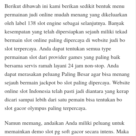
Berikut dibawah ini kami berikan sedikit bentuk menu
permainan judi online mudah menang yang dikeluarkan
oleh label 138 slot engine sebagai selanjutnya. Banyak
kesempatan yang telah dipersiapkan sejauh miliki tekad
bermain slot online paling dipercaya di website judi bo
slot terpercaya. Anda dapat tentukan semua type
permainan slot dari provider games yang paling baik
bersama servis ramah layani 24 jam non-stop. Anda
dapat merasakan peluang Paling Besar agar bisa menang
sejauh bermain jackpot bo slot paling dipercaya. Website
online slot Indonesia telah pasti jadi diantara yang kerap
dicari sampai lebih dari satu pemain bisa tentukan bo
slot gacor olympus paling terpercaya.
Namun memang, andaikan Anda miliki peluang untuk
memainkan demo slot pg soft gacor secara intens. Maka