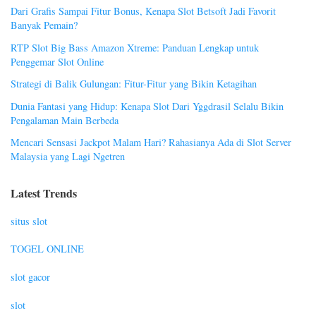
Dari Grafis Sampai Fitur Bonus, Kenapa Slot Betsoft Jadi Favorit
Banyak Pemain?
RTP Slot Big Bass Amazon Xtreme: Panduan Lengkap untuk
Penggemar Slot Online
Strategi di Balik Gulungan: Fitur-Fitur yang Bikin Ketagihan
Dunia Fantasi yang Hidup: Kenapa Slot Dari Yggdrasil Selalu Bikin
Pengalaman Main Berbeda
Mencari Sensasi Jackpot Malam Hari? Rahasianya Ada di Slot Server
Malaysia yang Lagi Ngetren
Latest Trends
situs slot
TOGEL ONLINE
slot gacor
slot