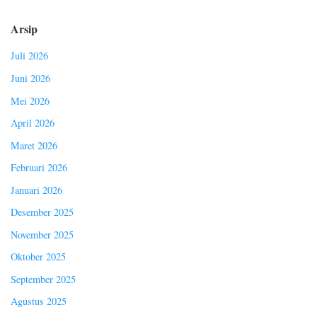
Arsip
Juli 2026
Juni 2026
Mei 2026
April 2026
Maret 2026
Februari 2026
Januari 2026
Desember 2025
November 2025
Oktober 2025
September 2025
Agustus 2025