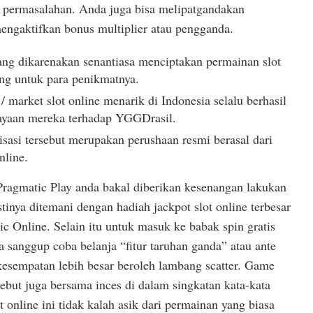
permasalahan. Anda juga bisa melipatgandakan
ngaktifkan bonus multiplier atau pengganda.
ng dikarenakan senantiasa menciptakan permainan slot
ng untuk para penikmatnya.
 market slot online menarik di Indonesia selalu berhasil
yaan mereka terhadap YGGDrasil.
sasi tersebut merupakan perushaan resmi berasal dari
nline.
Pragmatic Play anda bakal diberikan kesenangan lakukan
tinya ditemani dengan hadiah jackpot slot online terbesar
ic Online. Selain itu untuk masuk ke babak spin gratis
da sanggup coba belanja “fitur taruhan ganda” atau ante
kesempatan lebih besar beroleh lambang scatter. Game
sebut juga bersama inces di dalam singkatan kata-kata
ot online ini tidak kalah asik dari permainan yang biasa