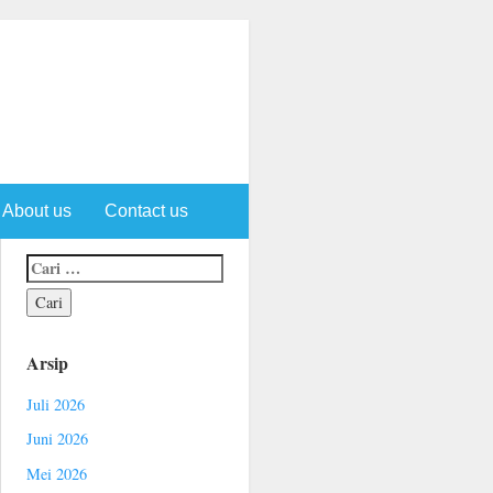
About us
Contact us
Arsip
Juli 2026
Juni 2026
Mei 2026