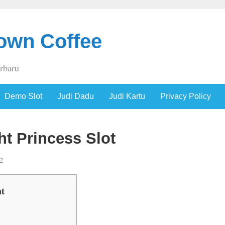
own Coffee
erbaru
Demo Slot
Judi Dadu
Judi Kartu
Privacy Policy
ht Princess Slot
2
t