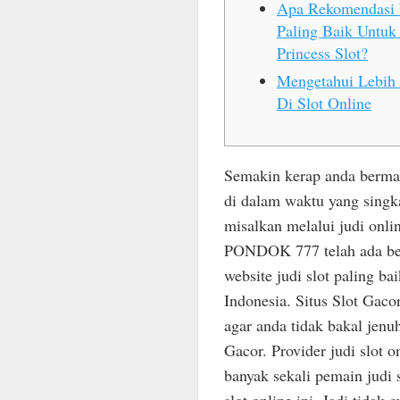
Apa Rekomendasi 
Paling Baik Untuk 
Princess Slot?
Mengetahui Lebih 
Di Slot Online
Semakin kerap anda berma
di dalam waktu yang singk
misalkan melalui judi onli
PONDOK 777 telah ada ber
website judi slot paling ba
Indonesia. Situs Slot Gac
agar anda tidak bakal jenuh
Gacor. Provider judi slot o
banyak sekali pemain judi s
slot online ini. Jadi tidak