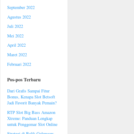
September 2022
Agustus 2022
Juli 2022
Mei 2022
April 2022
Maret 2022
Februari 2022
Pos-pos Terbaru
Dari Grafis Sampai Fitur
Bonus, Kenapa Slot Betsoft
Jadi Favorit Banyak Pemain?
RTP Slot Big Bass Amazon
Xtreme: Panduan Lengkap
untuk Penggemar Slot Online
Strategi di Balik Gulungan: