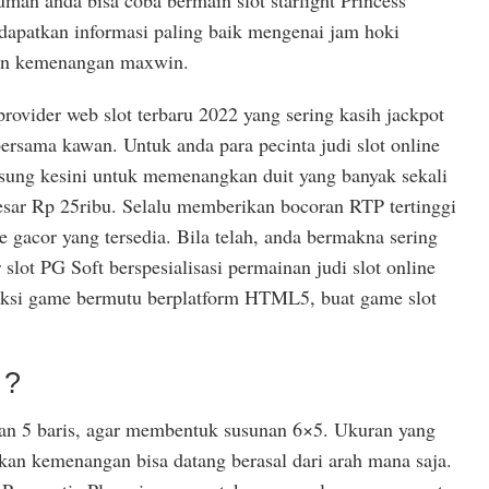
dapatkan informasi paling baik mengenai jam hoki
an kemenangan maxwin.
provider web slot terbaru 2022 yang sering kasih jackpot
ersama kawan. Untuk anda para pecinta judi slot online
ngsung kesini untuk memenangkan duit yang banyak sekali
esar Rp 25ribu. Selalu memberikan bocoran RTP tertinggi
e gacor yang tersedia. Bila telah, anda bermakna sering
slot PG Soft berspesialisasi permainan judi slot online
uksi game bermutu berplatform HTML5, buat game slot
 ?
el dan 5 baris, agar membentuk susunan 6×5. Ukuran yang
an kemenangan bisa datang berasal dari arah mana saja.