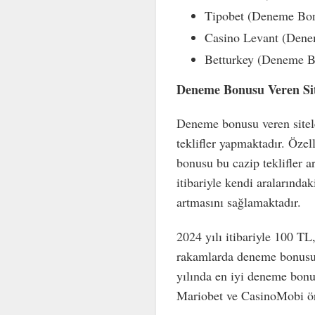
Tipobet (Deneme Bo
Casino Levant (Den
Betturkey (Deneme 
Deneme Bonusu Veren Sit
Deneme bonusu veren siteler
teklifler yapmaktadır. Özel
bonusu bu cazip teklifler a
itibariyle kendi aralarınd
artmasını sağlamaktadır.
2024 yılı itibariyle 100 
rakamlarda deneme bonusu a
yılında en iyi deneme bonus
Mariobet ve CasinoMobi örn