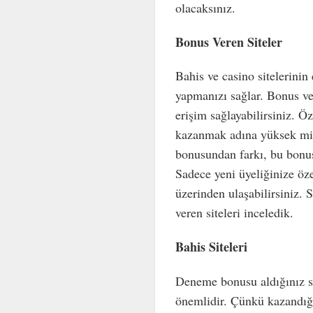
olacaksınız.
Bonus Veren Siteler
Bahis ve casino sitelerini
yapmanızı sağlar. Bonus ve
erişim sağlayabilirsiniz. Öze
kazanmak adına yüksek mik
bonusundan farkı, bu bonu
Sadece yeni üyeliğinize öz
üzerinden ulaşabilirsiniz. S
veren siteleri inceledik.
Bahis Siteleri
Deneme bonusu aldığınız sit
önemlidir. Çünkü kazandığ