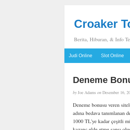
Croaker T
Berita, Hiburan, & Info T
Judi Online
Slot Online
Deneme Bonus
by
Joe Adams
on
Desember 16, 2
Deneme bonusu veren siteler
adına bedava tanımlanan de
1000 TL'ye kadar çeşitli m
kazanç elde etme şansı olu