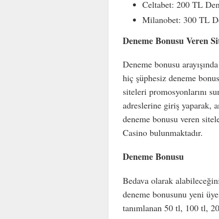
Celtabet: 200 TL D
Milanobet: 300 TL D
Deneme Bonusu Veren Si
Deneme bonusu arayışında ol
hiç şüphesiz deneme bonusu
siteleri promosyonlarını s
adreslerine giriş yaparak, 
deneme bonusu veren sitele
Casino bulunmaktadır.
Deneme Bonusu
Bedava olarak alabileceği
deneme bonusunu yeni üyele
tanımlanan 50 tl, 100 tl, 200