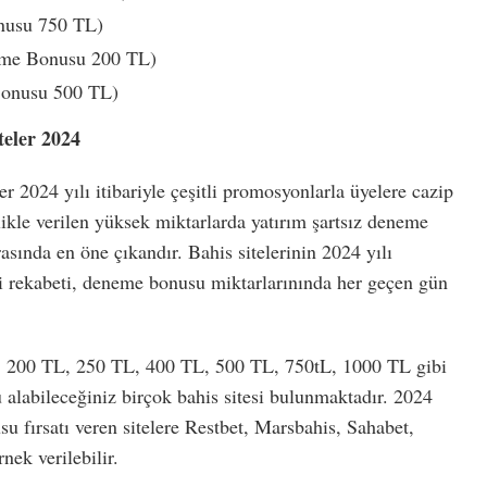
nusu 750 TL)
eme Bonusu 200 TL)
Bonusu 500 TL)
eler 2024
 2024 yılı itibariyle çeşitli promosyonlarla üyelere cazip
likle verilen yüksek miktarlarda yatırım şartsız deneme
rasında en öne çıkandır. Bahis sitelerinin 2024 yılı
aki rekabeti, deneme bonusu miktarlarınında her geçen gün
TL, 200 TL, 250 TL, 400 TL, 500 TL, 750tL, 1000 TL gibi
labileceğiniz birçok bahis sitesi bulunmaktadır. 2024
u fırsatı veren sitelere Restbet, Marsbahis, Sahabet,
ek verilebilir.