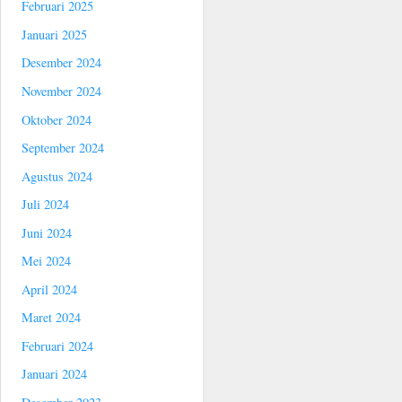
Februari 2025
Januari 2025
Desember 2024
November 2024
Oktober 2024
September 2024
Agustus 2024
Juli 2024
Juni 2024
Mei 2024
April 2024
Maret 2024
Februari 2024
Januari 2024