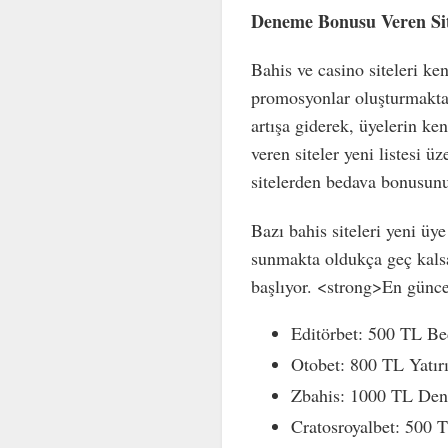
Deneme Bonusu Veren Sit
Bahis ve casino siteleri ke
promosyonlar oluşturmaktad
artışa giderek, üyelerin k
veren siteler yeni listesi 
sitelerden bedava bonusunuz
Bazı bahis siteleri yeni ü
sunmakta oldukça geç kalsa
başlıyor. <strong>En günce
Editörbet: 500 TL B
Otobet: 800 TL Yatı
Zbahis: 1000 TL Den
Cratosroyalbet: 500