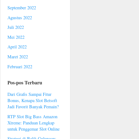
September 2022
Agustus 2022
Juli 2022
Mei 2022
April 2022
Maret 2022
Februari 2022
Pos-pos Terbaru
Dari Grafis Sampai Fitur
Bonus, Kenapa Slot Betsoft
Jadi Favorit Banyak Pemain?
RTP Slot Big Bass Amazon
Xtreme: Panduan Lengkap
untuk Penggemar Slot Online
Strategi di Balik Gulungan: