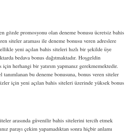
n en gözde promosyonu olan deneme bonusu ücretsiz bahis
ren siteler araması ile deneme bonusu veren adreslere
llikle yeni açılan bahis siteleri hızlı bir şekilde üye
tarda bedava bonus dağıtmaktadır. Hoşgeldin
s için herhangi bir yatırım yapmanız gerekmemektedir.
el tanımlanan bu deneme bonusuna, bonus veren siteler
izler için yeni açılan bahis siteleri üzerinde yüksek bonus
eler arasında güvenilir bahis sitelerini tercih etmek
ınız parayı çekim yapamadıktan sonra hiçbir anlamı