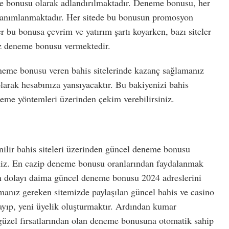
 bonusu olarak adlandırılmaktadır. Deneme bonusu, her
 tanımlanmaktadır. Her sitede bu bonusun promosyon
eler bu bonusa çevrim ve yatırım şartı koyarken, bazı siteler
ız deneme bonusu vermektedir.
neme bonusu veren bahis sitelerinde kazanç sağlamanız
larak hesabınıza yansıyacaktır. Bu bakiyenizi bahis
deme yöntemleri üzerinden çekim verebilirsiniz.
enilir bahis siteleri üzerinden güncel deneme bonusu
siniz. En cazip deneme bonusu oranlarından faydalanmak
n dolayı daima güncel deneme bonusu 2024 adreslerini
anız gereken sitemizde paylaşılan güncel bahis ve casino
layıp, yeni üyelik oluşturmaktır. Ardından kumar
n güzel fırsatlarından olan deneme bonusuna otomatik sahip