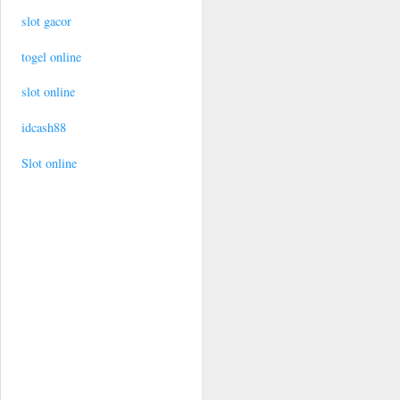
slot gacor
togel online
slot online
idcash88
Slot online