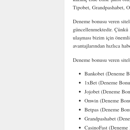
Tipobet, Grandpashabet, On
Deneme bonusu veren siteler
güncellenmektedir. Çünkü 
ulaşması bizim için öneml
avantajlarından hızlıca habe
Deneme bonusu veren sitele
Bankobet (Deneme B
1xBet (Deneme Bonu
Jojobet (Deneme Bon
Onwin (Deneme Bonu
Betpas (Deneme Bon
Grandpashabet (Den
CasinoFast (Deneme