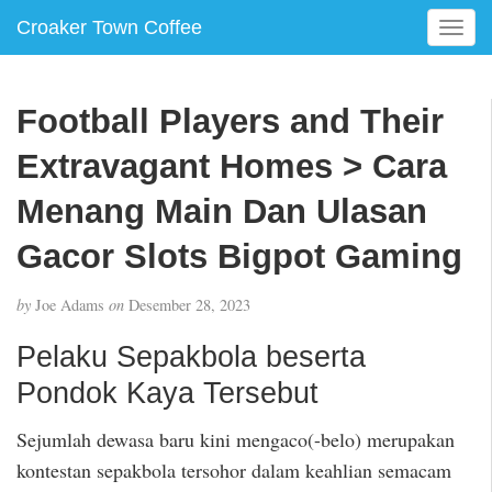
Croaker Town Coffee
T
o
g
g
Football Players and Their
l
e
Extravagant Homes > Cara
n
a
Menang Main Dan Ulasan
v
Gacor Slots Bigpot Gaming
i
g
a
by
Joe Adams
on
Desember 28, 2023
t
i
Pelaku Sepakbola beserta
o
Pondok Kaya Tersebut
n
Sejumlah dewasa baru kini mengaco(-belo) merupakan
kontestan sepakbola tersohor dalam keahlian semacam