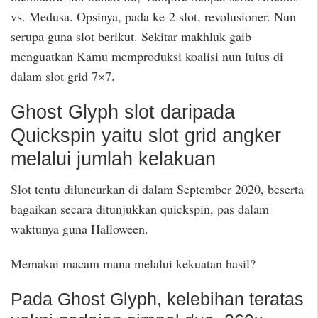
vs. Medusa. Opsinya, pada ke-2 slot, revolusioner. Nun
serupa guna slot berikut. Sekitar makhluk gaib
menguatkan Kamu memproduksi koalisi nun lulus di
dalam slot grid 7×7.
Ghost Glyph slot daripada
Quickspin yaitu slot grid angker
melalui jumlah kelakuan
Slot tentu diluncurkan di dalam September 2020, beserta
bagaikan secara ditunjukkan quickspin, pas dalam
waktunya guna Halloween.
Memakai macam mana melalui kekuatan hasil?
Pada Ghost Glyph, kelebihan teratas