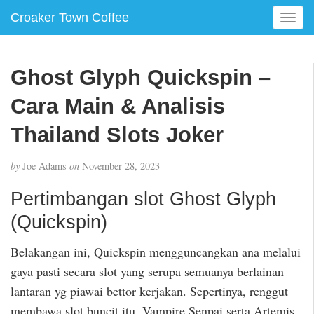
Croaker Town Coffee
T
o
g
g
Ghost Glyph Quickspin –
l
e
Cara Main & Analisis
n
a
Thailand Slots Joker
v
i
by
Joe Adams
on
November 28, 2023
g
a
Pertimbangan slot Ghost Glyph
t
(Quickspin)
i
o
Belakangan ini, Quickspin mengguncangkan ana melalui
n
gaya pasti secara slot yang serupa semuanya berlainan
lantaran yg piawai bettor kerjakan. Sepertinya, renggut
membawa slot buncit itu, Vampire Senpai serta Artemis