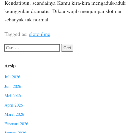
Kendatipun, seandainya Kamu kira-kira mengaduk-aduk
keunggulan dramatis, Dikau wajib menjumpai slot nan
sebanyak tak normal.
Tagged as:
slotonline
Arsip
Juli 2026
Juni 2026
Mei 2026
April 2026
Maret 2026
Februari 2026
Januari 2026