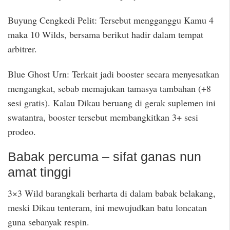
Buyung Cengkedi Pelit: Tersebut mengganggu Kamu 4
maka 10 Wilds, bersama berikut hadir dalam tempat
arbitrer.
Blue Ghost Urn: Terkait jadi booster secara menyesatkan
mengangkat, sebab memajukan tamasya tambahan (+8
sesi gratis). Kalau Dikau beruang di gerak suplemen ini
swatantra, booster tersebut membangkitkan 3+ sesi
prodeo.
Babak percuma – sifat ganas nun
amat tinggi
3×3 Wild barangkali berharta di dalam babak belakang,
meski Dikau tenteram, ini mewujudkan batu loncatan
guna sebanyak respin.