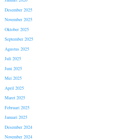
Desember 2025
November 2025
Oktober 2025
September 2025
Agustus 2025
Juli 2025
Juni 2025
Mei 2025
April 2025
Maret 2025
Februari 2025
Januari 2025
Desember 2024
November 2024