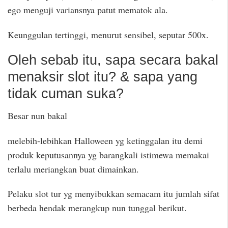
ego menguji variansnya patut mematok ala.
Keunggulan tertinggi, menurut sensibel, seputar 500x.
Oleh sebab itu, sapa secara bakal
menaksir slot itu? & sapa yang
tidak cuman suka?
Besar nun bakal
melebih-lebihkan Halloween yg ketinggalan itu demi
produk keputusannya yg barangkali istimewa memakai
terlalu meriangkan buat dimainkan.
Pelaku slot tur yg menyibukkan semacam itu jumlah sifat
berbeda hendak merangkup nun tunggal berikut.