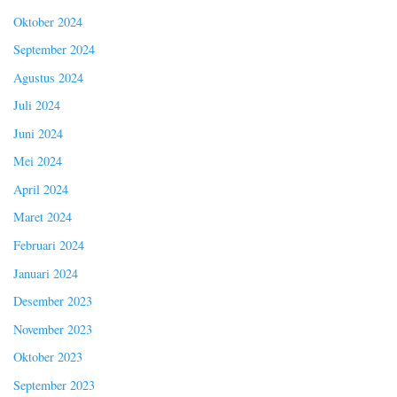
Oktober 2024
September 2024
Agustus 2024
Juli 2024
Juni 2024
Mei 2024
April 2024
Maret 2024
Februari 2024
Januari 2024
Desember 2023
November 2023
Oktober 2023
September 2023