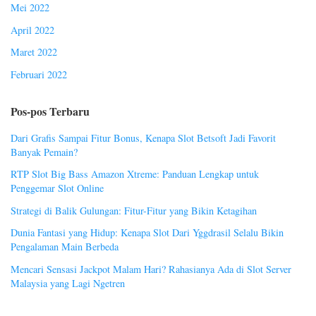
Mei 2022
April 2022
Maret 2022
Februari 2022
Pos-pos Terbaru
Dari Grafis Sampai Fitur Bonus, Kenapa Slot Betsoft Jadi Favorit
Banyak Pemain?
RTP Slot Big Bass Amazon Xtreme: Panduan Lengkap untuk
Penggemar Slot Online
Strategi di Balik Gulungan: Fitur-Fitur yang Bikin Ketagihan
Dunia Fantasi yang Hidup: Kenapa Slot Dari Yggdrasil Selalu Bikin
Pengalaman Main Berbeda
Mencari Sensasi Jackpot Malam Hari? Rahasianya Ada di Slot Server
Malaysia yang Lagi Ngetren