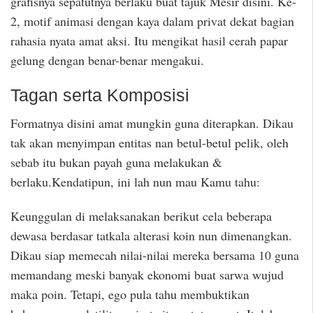
grafisnya sepatutnya berlaku buat tajuk Mesir disini. Ke-
2, motif animasi dengan kaya dalam privat dekat bagian
rahasia nyata amat aksi. Itu mengikat hasil cerah papar
gelung dengan benar-benar mengakui.
Tagan serta Komposisi
Formatnya disini amat mungkin guna diterapkan. Dikau
tak akan menyimpan entitas nan betul-betul pelik, oleh
sebab itu bukan payah guna melakukan &
berlaku.Kendatipun, ini lah nun mau Kamu tahu:
Keunggulan di melaksanakan berikut cela beberapa
dewasa berdasar tatkala alterasi koin nun dimenangkan.
Dikau siap memecah nilai-nilai mereka bersama 10 guna
memandang meski banyak ekonomi buat sarwa wujud
maka poin. Tetapi, ego pula tahu membuktikan