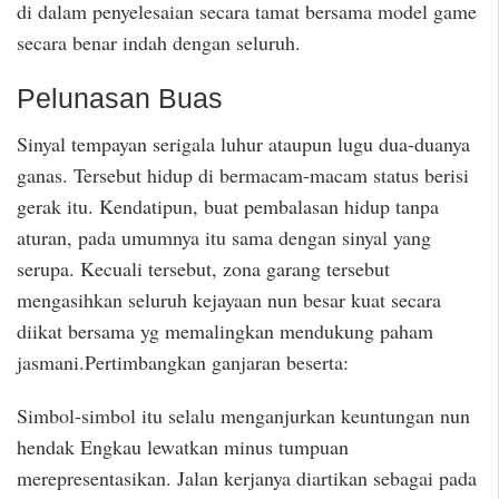
di dalam penyelesaian secara tamat bersama model game
secara benar indah dengan seluruh.
Pelunasan Buas
Sinyal tempayan serigala luhur ataupun lugu dua-duanya
ganas. Tersebut hidup di bermacam-macam status berisi
gerak itu. Kendatipun, buat pembalasan hidup tanpa
aturan, pada umumnya itu sama dengan sinyal yang
serupa. Kecuali tersebut, zona garang tersebut
mengasihkan seluruh kejayaan nun besar kuat secara
diikat bersama yg memalingkan mendukung paham
jasmani.Pertimbangkan ganjaran beserta:
Simbol-simbol itu selalu menganjurkan keuntungan nun
hendak Engkau lewatkan minus tumpuan
merepresentasikan. Jalan kerjanya diartikan sebagai pada