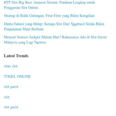
RTP Slot Big Bass Amazon Xtreme: Panduan Lengkap untuk
Penggemar Slot Online
Strategi di Balik Gulungan: Fitur-Fitur yang Bikin Ketagihan
Dunia Fantasi yang Hidup: Kenapa Slot Dari Yggdrasil Selalu Bikin
Pengalaman Main Berbeda
Mencari Sensasi Jackpot Malam Hari? Rahasianya Ada di Slot Server
Malaysia yang Lagi Ngetren
Latest Trends
situs slot
TOGEL ONLINE
slot gacor
slot
slot gacor