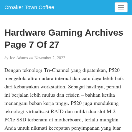
Croaker Town Coffee
T
o
g
g
Hardware Gaming Archives
l
e
Page 7 Of 27
n
a
by
Joe Adams
on
November 2, 2022
v
i
Dengan teknologi Tri-Channel yang dipatenkan, P520
g
mengelola aliran udara internal dan catu daya lebih baik
a
dari kebanyakan workstation. Sebagai hasilnya, peranti
t
i
ini berjalan lebih mulus dan efisien – bahkan ketika
o
menangani beban kerja tinggi. P520 juga mendukung
n
teknologi virtualisasi RAID dan miliki dua slot M.2
PCIe SSD terbenam di motherboard, terlalu mungkin
Anda untuk nikmati kecepatan penyimpanan yang luar