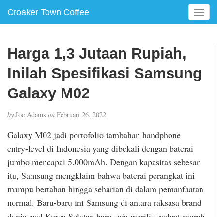
Croaker Town Coffee
T
o
g
g
Harga 1,3 Jutaan Rupiah,
l
e
Inilah Spesifikasi Samsung
n
a
Galaxy M02
v
i
by
Joe Adams
on
Februari 26, 2022
g
a
Galaxy M02 jadi portofolio tambahan handphone
t
entry-level di Indonesia yang dibekali dengan baterai
i
jumbo mencapai 5.000mAh. Dengan kapasitas sebesar
o
n
itu, Samsung mengklaim bahwa baterai perangkat ini
mampu bertahan hingga seharian di dalam pemanfaatan
normal. Baru-baru ini Samsung di antara raksasa brand
dunia asal Korea Selatan baru saja merilis gadget murah