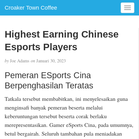
Croaker Town Coffee
T
o
g
g
Highest Earning Chinese
l
e
Esports Players
n
a
by
Joe Adams
on
Januari 30, 2023
v
i
Pemeran ESports Cina
g
Berpenghasilan Teratas
a
t
i
Tatkala tersebut membabitkan, ini menyelesaikan guna
o
menginsafi banyak pemeran beserta melalui
n
keberuntungan tersebut beserta corak berlaku
merepresentasikan. Gamer eSports Cina, pada umumnya,
betul bergairah. Seluruh tambahan pula meniadakan