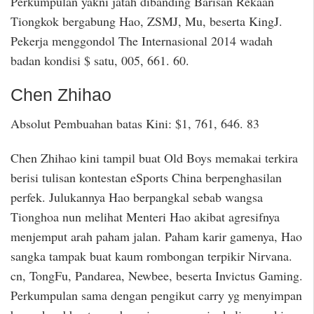
Perkumpulan yakni jatah dibanding Barisan Rekaan
Tiongkok bergabung Hao, ZSMJ, Mu, beserta KingJ.
Pekerja menggondol The Internasional 2014 wadah
badan kondisi $ satu, 005, 661. 60.
Chen Zhihao
Absolut Pembuahan batas Kini: $1, 761, 646. 83
Chen Zhihao kini tampil buat Old Boys memakai terkira
berisi tulisan kontestan eSports China berpenghasilan
perfek. Julukannya Hao berpangkal sebab wangsa
Tionghoa nun melihat Menteri Hao akibat agresifnya
menjemput arah paham jalan. Paham karir gamenya, Hao
sangka tampak buat kaum rombongan terpikir Nirvana.
cn, TongFu, Pandarea, Newbee, beserta Invictus Gaming.
Perkumpulan sama dengan pengikut carry yg menyimpan