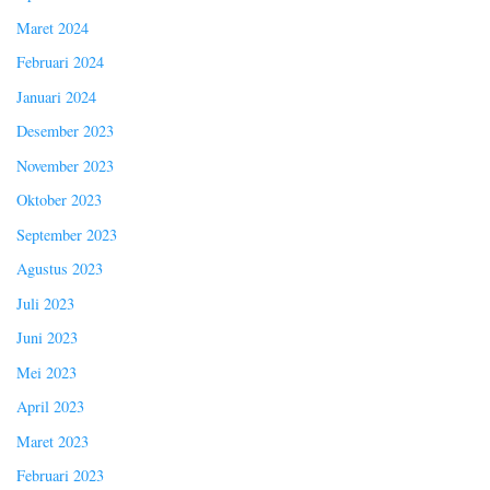
Maret 2024
Februari 2024
Januari 2024
Desember 2023
November 2023
Oktober 2023
September 2023
Agustus 2023
Juli 2023
Juni 2023
Mei 2023
April 2023
Maret 2023
Februari 2023