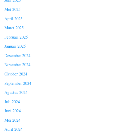
Juni 2025
Mei 2025
April 2025
Maret 2025
Februari 2025
Januari 2025
Desember 2024
November 2024
Oktober 2024
September 2024
Agustus 2024
Juli 2024
Juni 2024
Mei 2024
April 2024