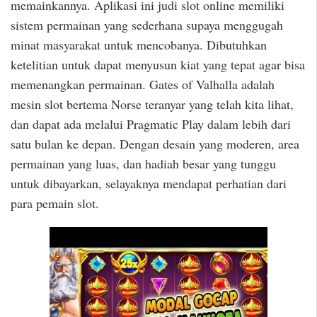
memainkannya. Aplikasi ini judi slot online memiliki
sistem permainan yang sederhana supaya menggugah
minat masyarakat untuk mencobanya. Dibutuhkan
ketelitian untuk dapat menyusun kiat yang tepat agar bisa
memenangkan permainan. Gates of Valhalla adalah
mesin slot bertema Norse teranyar yang telah kita lihat,
dan dapat ada melalui Pragmatic Play dalam lebih dari
satu bulan ke depan. Dengan desain yang moderen, area
permainan yang luas, dan hadiah besar yang tunggu
untuk dibayarkan, selayaknya mendapat perhatian dari
para pemain slot.