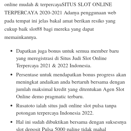
online mudah & terpercayaSITUS SLOT ONLINE
TERPERCAYA 2020-2021 Adanya penggunaan web
pada tempat ini jelas bakal amat berikan resiko yang
cukup baik slot88 bagi mereka yang dapat
memainkannya.
Dapatkan juga bonus untuk semua member baru
yang meregistrasi di Situs Judi Slot Online
Terpercaya 2021 & 2022 Indonesia.
Persentase untuk mendapatkan bonus progress akan
meningkat andaikan anda bertaruh bersama dengan
jumlah maksimal kredit yang ditentukan Agen Slot
Online demo pragmatic terbaru.
Rusatoto ialah situs judi online slot pulsa tanpa
potongan terpercaya Indonesia 2022.
Hal ini sudah dibuktikan bersama dengan suksesnya
slot deposit Pulsa 5000 paling tidak mahal