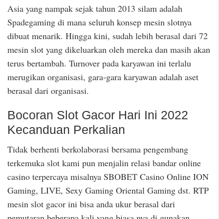
Asia yang nampak sejak tahun 2013 silam adalah
Spadegaming di mana seluruh konsep mesin slotnya
dibuat menarik. Hingga kini, sudah lebih berasal dari 72
mesin slot yang dikeluarkan oleh mereka dan masih akan
terus bertambah. Turnover pada karyawan ini terlalu
merugikan organisasi, gara-gara karyawan adalah aset
berasal dari organisasi.
Bocoran Slot Gacor Hari Ini 2022
Kecanduan Perkalian
Tidak berhenti berkolaborasi bersama pengembang
terkemuka slot kami pun menjalin relasi bandar online
casino terpercaya misalnya SBOBET Casino Online ION
Gaming, LIVE, Sexy Gaming Oriental Gaming dst. RTP
mesin slot gacor ini bisa anda ukur berasal dari
pemutaran beberapa kali yang biasa nya di gunakan