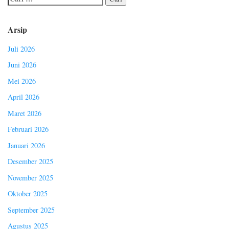
Arsip
Juli 2026
Juni 2026
Mei 2026
April 2026
Maret 2026
Februari 2026
Januari 2026
Desember 2025
November 2025
Oktober 2025
September 2025
Agustus 2025