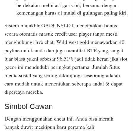
berdekatan melintasi garis ini, bersama dengan
kemenangan harus di mulai di gulungan paling kiri.
Sistem mutakhir GADUNSLOT menciptakan bonus
secara otomatis masuk credit user player tanpa mesti
menghubungi live chat. Wild west gold menawarkan 40
payline untuk anda dan juga memiliki RTP yang sangat
luar biasa yakni sebesar 96,51% jadi tidak heran jika slot
gacor ini menduduki peringkat pertama. Jumlah Situs
media sosial yang sering dikunjungi seseorang adalah
cara mudah untuk menentukan seberapa andal & dapat
dipercaya mereka.
Simbol Cawan
Dengan menggunakan cheat ini, Anda bisa meraih
banyak duwit meskipun baru pertama kali