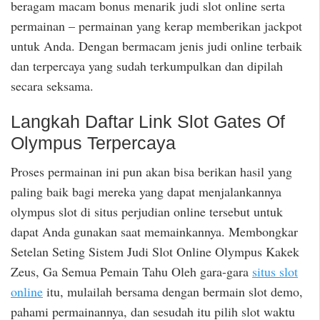
beragam macam bonus menarik judi slot online serta
permainan – permainan yang kerap memberikan jackpot
untuk Anda. Dengan bermacam jenis judi online terbaik
dan terpercaya yang sudah terkumpulkan dan dipilah
secara seksama.
Langkah Daftar Link Slot Gates Of
Olympus Terpercaya
Proses permainan ini pun akan bisa berikan hasil yang
paling baik bagi mereka yang dapat menjalankannya
olympus slot di situs perjudian online tersebut untuk
dapat Anda gunakan saat memainkannya. Membongkar
Setelan Seting Sistem Judi Slot Online Olympus Kakek
Zeus, Ga Semua Pemain Tahu Oleh gara-gara
situs slot
online
itu, mulailah bersama dengan bermain slot demo,
pahami permainannya, dan sesudah itu pilih slot waktu