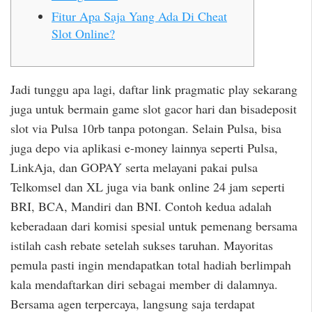
Fitur Apa Saja Yang Ada Di Cheat
Slot Online?
Jadi tunggu apa lagi, daftar link pragmatic play sekarang
juga untuk bermain game slot gacor hari dan bisadeposit
slot via Pulsa 10rb tanpa potongan. Selain Pulsa, bisa
juga depo via aplikasi e-money lainnya seperti Pulsa,
LinkAja, dan GOPAY serta melayani pakai pulsa
Telkomsel dan XL juga via bank online 24 jam seperti
BRI, BCA, Mandiri dan BNI. Contoh kedua adalah
keberadaan dari komisi spesial untuk pemenang bersama
istilah cash rebate setelah sukses taruhan. Mayoritas
pemula pasti ingin mendapatkan total hadiah berlimpah
kala mendaftarkan diri sebagai member di dalamnya.
Bersama agen terpercaya, langsung saja terdapat