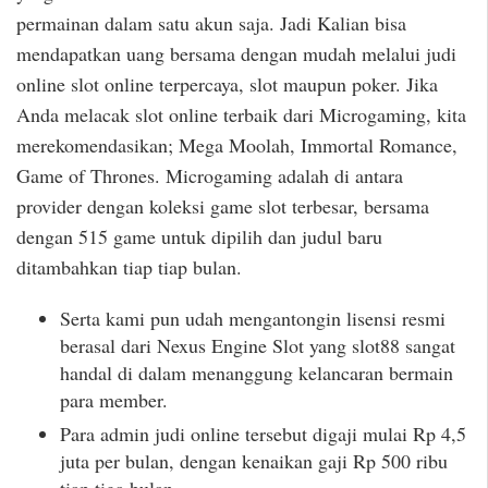
permainan dalam satu akun saja. Jadi Kalian bisa
mendapatkan uang bersama dengan mudah melalui judi
online slot online terpercaya, slot maupun poker. Jika
Anda melacak slot online terbaik dari Microgaming, kita
merekomendasikan; Mega Moolah, Immortal Romance,
Game of Thrones. Microgaming adalah di antara
provider dengan koleksi game slot terbesar, bersama
dengan 515 game untuk dipilih dan judul baru
ditambahkan tiap tiap bulan.
Serta kami pun udah mengantongin lisensi resmi
berasal dari Nexus Engine Slot yang slot88 sangat
handal di dalam menanggung kelancaran bermain
para member.
Para admin judi online tersebut digaji mulai Rp 4,5
juta per bulan, dengan kenaikan gaji Rp 500 ribu
tiap tiga bulan.