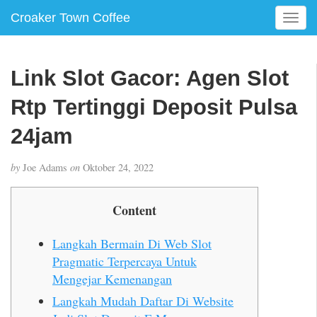
Croaker Town Coffee
T
o
g
g
Link Slot Gacor: Agen Slot
l
e
Rtp Tertinggi Deposit Pulsa
n
a
24jam
v
i
by
Joe Adams
on
Oktober 24, 2022
g
a
t
Content
i
o
Langkah Bermain Di Web Slot
n
Pragmatic Terpercaya Untuk
Mengejar Kemenangan
Langkah Mudah Daftar Di Website