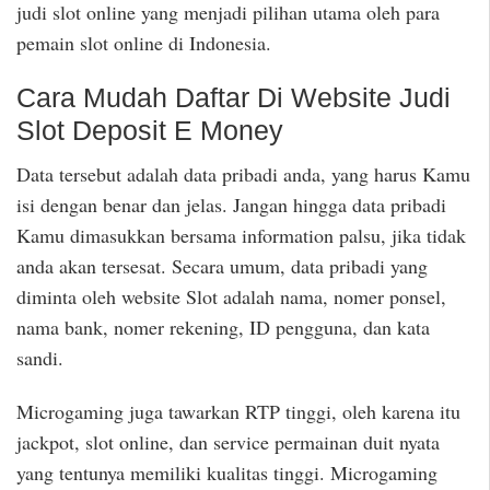
judi slot online yang menjadi pilihan utama oleh para
pemain slot online di Indonesia.
Cara Mudah Daftar Di Website Judi
Slot Deposit E Money
Data tersebut adalah data pribadi anda, yang harus Kamu
isi dengan benar dan jelas. Jangan hingga data pribadi
Kamu dimasukkan bersama information palsu, jika tidak
anda akan tersesat. Secara umum, data pribadi yang
diminta oleh website Slot adalah nama, nomer ponsel,
nama bank, nomer rekening, ID pengguna, dan kata
sandi.
Microgaming juga tawarkan RTP tinggi, oleh karena itu
jackpot, slot online, dan service permainan duit nyata
yang tentunya memiliki kualitas tinggi. Microgaming