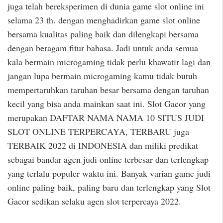
juga telah bereksperimen di dunia game slot online ini
selama 23 th. dengan menghadirkan game slot online
bersama kualitas paling baik dan dilengkapi bersama
dengan beragam fitur bahasa. Jadi untuk anda semua
kala bermain microgaming tidak perlu khawatir lagi dan
jangan lupa bermain microgaming kamu tidak butuh
mempertaruhkan taruhan besar bersama dengan taruhan
kecil yang bisa anda mainkan saat ini. Slot Gacor yang
merupakan DAFTAR NAMA NAMA 10 SITUS JUDI
SLOT ONLINE TERPERCAYA, TERBARU juga
TERBAIK 2022 di INDONESIA dan miliki predikat
sebagai bandar agen judi online terbesar dan terlengkap
yang terlalu populer waktu ini. Banyak varian game judi
online paling baik, paling baru dan terlengkap yang Slot
Gacor sedikan selaku agen slot terpercaya 2022.