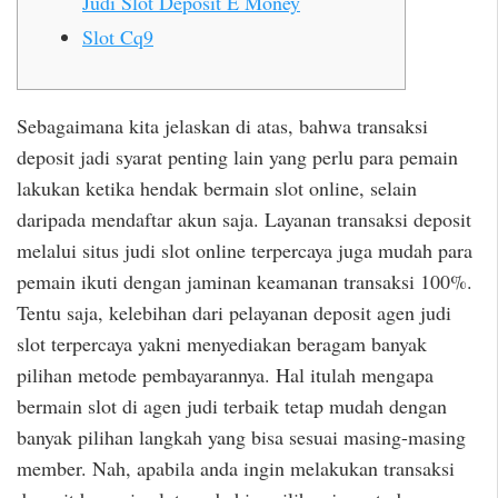
Judi Slot Deposit E Money
Slot Cq9
Sebagaimana kita jelaskan di atas, bahwa transaksi
deposit jadi syarat penting lain yang perlu para pemain
lakukan ketika hendak bermain slot online, selain
daripada mendaftar akun saja. Layanan transaksi deposit
melalui situs judi slot online terpercaya juga mudah para
pemain ikuti dengan jaminan keamanan transaksi 100%.
Tentu saja, kelebihan dari pelayanan deposit agen judi
slot terpercaya yakni menyediakan beragam banyak
pilihan metode pembayarannya. Hal itulah mengapa
bermain slot di agen judi terbaik tetap mudah dengan
banyak pilihan langkah yang bisa sesuai masing-masing
member. Nah, apabila anda ingin melakukan transaksi