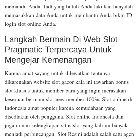
memandu Anda. Jadi yang butuh Anda lakukan hanyalah
memasukkan data Anda untuk membantu Anda bikin ID
login slot online Anda.
Langkah Bermain Di Web Slot
Pragmatic Terpercaya Untuk
Mengejar Kemenangan
Karena amat sayang untuk dilewatkan tentunya
dikarenakan website slot gacor kala ini tawarkan bonus
slot khusus untuk member baru yang ingin merasakan
keseruan bermain slot new member 100%. Slot online di
Indonesia amat populer karena kemudahaan yang
disediakan oleh pengguna. Slot online Indonesia dan
juga uraian kelengkapan situs slot yang kali ini banyak
menjadi perbincangan. Slot Resmi adalah salah satu agen