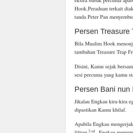
Hook.Peraduan terkait dia
tanda Peter Pan menyembul
Persen Treasure 
Bila Mualim Hook menonjo
tambahan Treasure Trap Fr
Disini, Kamu sejak bersa
sesi percuma yang kamu st
Persen Bani nun
Jikalau Engkau kira-kira eg
dipastikan Kamu khilaf.
Apabila Engkau mengerjak
3 rd
lilitan
, Engkau memimp