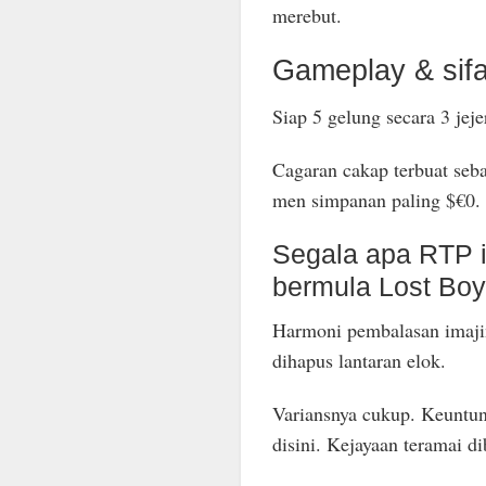
merebut.
Gameplay & sifa
Siap 5 gelung secara 3 jeje
Cagaran cakap terbuat seba
men simpanan paling $€0. 
Segala apa RTP i
bermula Lost Boy
Harmoni pembalasan imaji
dihapus lantaran elok.
Variansnya cukup. Keuntu
disini. Kejayaan teramai d