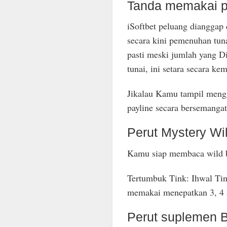
Tanda memakai 
iSoftbet peluang dianggap
secara kini pemenuhan tu
pasti meski jumlah yang 
tunai, ini setara secara ke
Jikalau Kamu tampil mengga
payline secara bersemangat
Perut Mystery Wil
Kamu siap membaca wild 
Tertumbuk Tink: Ihwal Tin
memakai menepatkan 3, 4 a
Perut suplemen B