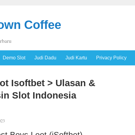
own Coffee
erbaru
Demo Slot
Judi Dadu
Judi Kartu
Privacy Policy
t Isoftbet > Ulasan &
n Slot Indonesia
023