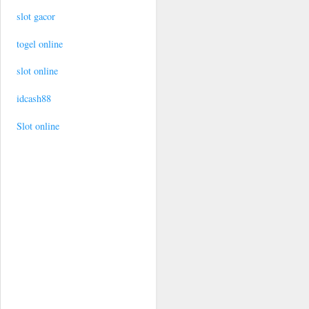
slot gacor
togel online
slot online
idcash88
Slot online