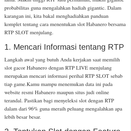
probabilitas guna mengalahkan hadiah gigantic. Dalam
karangan ini, kita bakal menghadiahkan panduan
komplet tentang cara menentukan slot Habanero bersama
RTP SLOT menjulang.
1. Mencari Informasi tentang RTP
Langkah awal yang butuh Anda kerjakan saat memilih
slot gacor Habanero dengan RTP LIVE menjulang
merupakan mencari informasi perihal RTP SLOT sebab
tiap game.Kamu mampu menemukan data ini pada
website resmi Habanero maupun situs judi online
terandal. Pastikan bagi menyeleksi slot dengan RTP
dalam dari 96% guna meraih peluang mengalahkan apa
lebih besar besar.