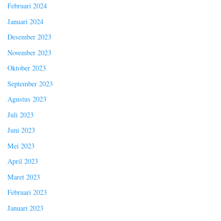
Februari 2024
Januari 2024
Desember 2023
November 2023
Oktober 2023
September 2023
Agustus 2023
Juli 2023
Juni 2023
Mei 2023
April 2023
Maret 2023
Februari 2023
Januari 2023