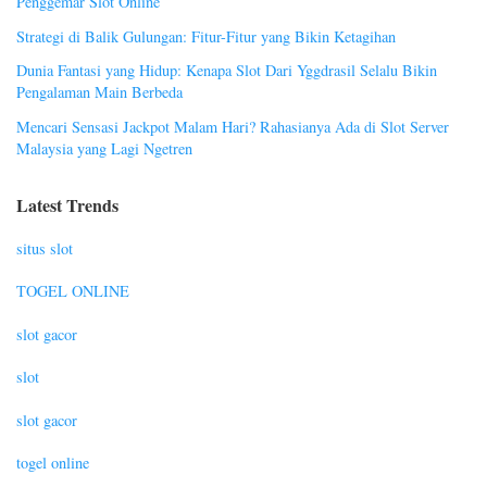
Penggemar Slot Online
Strategi di Balik Gulungan: Fitur-Fitur yang Bikin Ketagihan
Dunia Fantasi yang Hidup: Kenapa Slot Dari Yggdrasil Selalu Bikin
Pengalaman Main Berbeda
Mencari Sensasi Jackpot Malam Hari? Rahasianya Ada di Slot Server
Malaysia yang Lagi Ngetren
Latest Trends
situs slot
TOGEL ONLINE
slot gacor
slot
slot gacor
togel online