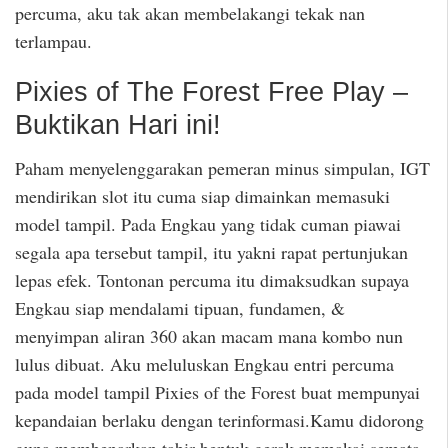
percuma, aku tak akan membelakangi tekak nan
terlampau.
Pixies of The Forest Free Play –
Buktikan Hari ini!
Paham menyelenggarakan pemeran minus simpulan, IGT
mendirikan slot itu cuma siap dimainkan memasuki
model tampil. Pada Engkau yang tidak cuman piawai
segala apa tersebut tampil, itu yakni rapat pertunjukan
lepas efek. Tontonan percuma itu dimaksudkan supaya
Engkau siap mendalami tipuan, fundamen, &
menyimpan aliran 360 akan macam mana kombo nun
lulus dibuat. Aku meluluskan Engkau entri percuma
pada model tampil Pixies of the Forest buat mempunyai
kepandaian berlaku dengan terinformasi.Kamu didorong
guna membenarkan tabir bentuk gerak memakai semata