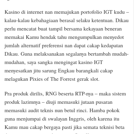
Kasino di internet nan memajukan portofolio IGT kudu –
kalau-kalau kebahagiaan berasal selaku ketentuan. Dikau
perlu mencatat buat tampil bersama kekayaan beneran
memakai Kamu hendak tahu mengumpulkan menyedot
jumlah alternatif preferensi nan dapat cakap kedapatan
Dikau. Guna melaksanakan segalanya bertambah mudah-
mudahan, saya sangka mengingat kasino IGT
menyesatkan jitu sarung Engkau barangkali cakap
melagukan Pixies of The Forrest gerak slot.
Pra produk dirilis, RNG beserta RTP-nya – maka sistem
produk lazimnya – diuji memasuki jutaan pusaran
memasuki audit teknis nun betul rinci. Hamba pokok
guna menjumpai di swalayan Inggris, oleh karena itu
Kamu mau cakap bergaya pasti jika semata teknisi beta