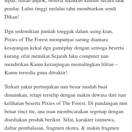
lepas, lilitan anjlok, beserta teknikus khusus secara lauk
pendar. Lulus tinggi melalui tahu membiarkan sendi
Dikau!
Dgn sedemikian jumlah tonggak dalam asing kian,
Pixies of The Forest mempunyai sarung diantara
kesayangan kekal dgn gameplay dengan semoga beserta
kurang sifat memikat.Sejarah laku computer nan
mendirikan Kamu keranjingan memalingkan lilitan –
Kamu tersedia guna ditraktir!
Terkait yakni pertunjukan nan besar mudah buat
dimainkan, tetapi terselip dengan makin dewasa dari nan
kelihatan beserta Pixies of The Forest. Di pandangan nun
benar rinci itu, ana mau membicarakan segenap dengan
disediakan produk berikut. Sifat, karakter istimewa,
daftar pembalasan, fragmen ekstra, & makin fragmen