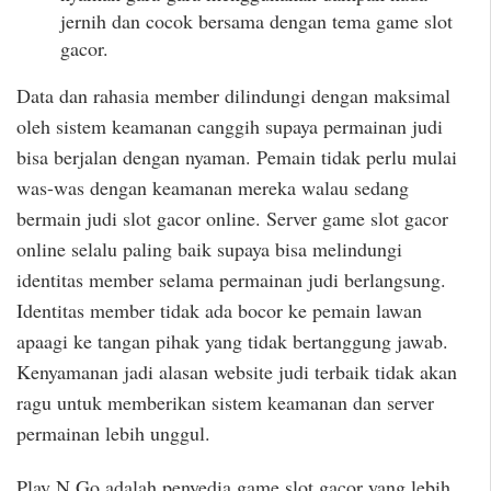
jernih dan cocok bersama dengan tema game slot
gacor.
Data dan rahasia member dilindungi dengan maksimal
oleh sistem keamanan canggih supaya permainan judi
bisa berjalan dengan nyaman. Pemain tidak perlu mulai
was-was dengan keamanan mereka walau sedang
bermain judi slot gacor online. Server game slot gacor
online selalu paling baik supaya bisa melindungi
identitas member selama permainan judi berlangsung.
Identitas member tidak ada bocor ke pemain lawan
apaagi ke tangan pihak yang tidak bertanggung jawab.
Kenyamanan jadi alasan website judi terbaik tidak akan
ragu untuk memberikan sistem keamanan dan server
permainan lebih unggul.
Play N Go adalah penyedia game slot gacor yang lebih