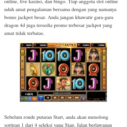
online, live kasino, dan bingo. Tiap anggota slot online
udah amat pengalaman bersama dengan yang namanya
bonus jackpot besar. Anda jangan khawatir gara-gara
dragon 4d juga tersedia promo terbesar jackpot yang
amat tidak terbatas.
Sebelum ronde putaran Start, anda akan menolong
sortiran 1 dari 4 seleksi yang Siap. Jalan berlawanan