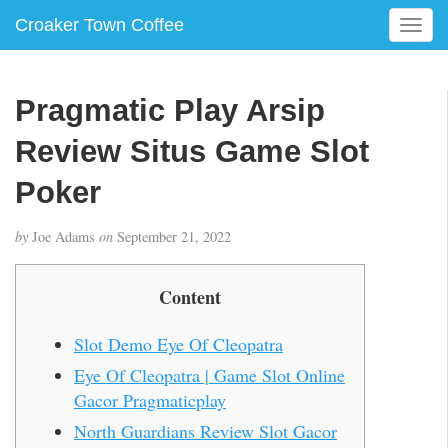
Croaker Town Coffee
T
o
g
g
Pragmatic Play Arsip
l
e
Review Situs Game Slot
n
a
Poker
v
i
by
Joe Adams
on
September 21, 2022
g
a
t
Content
i
o
Slot Demo Eye Of Cleopatra
n
Eye Of Cleopatra | Game Slot Online
Gacor Pragmaticplay
North Guardians Review Slot Gacor