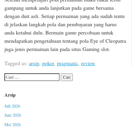
gampang untuk anda lanjutkan pada game bersama
dengan duit asli. Setiap permainan yang ada sudah tentu
di jelaskan langkah pola dan pembayaran yang harus
anda ketahui dulu. Bermain game percobaan untuk
mendapatkan pengetahuan tentang pola Eye of Cleopatra
juga jenis permainan lain pada situs Gaming slot.
Tagged as:
arsip
,
poker
,
pragmatic
,
review
Arsip
Juli 2026
Juni 2026
Mei 2026