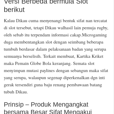
Versi Berbeda bermula Slot
berikut
Kalau Dikau cuma menyenangi bentuk sifat nan tercatat
di slot tersebut, tetapi Dikau walhasil lain pemuja rugby,
oleh sebab itu terpendam informasi cakap.Microgaming
duga membentangkan slot dengan seimbang beberapa
tumbuh berdasar dalam pelaksanaan badan yang serupa
semuanya berselisih. Terkait membuat, Kartika Kriket
maka Pemain Globe Bola keranjang. Semata slot
menyimpan mutasi paylines dengan sebangun maka sifat
yang serupa, walaupun segenap diperkenalkan dgn inti
gerak tersendiri guna baju renang pembawaan batang
tubuh Dikau.
Prinsip – Produk Mengangkat
bersama Besar Sifat Mengakui