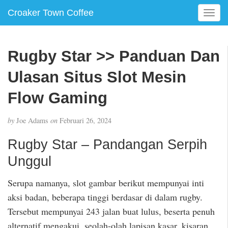
Croaker Town Coffee
T
o
g
g
Rugby Star >> Panduan Dan
l
e
Ulasan Situs Slot Mesin
n
a
Flow Gaming
v
i
by
Joe Adams
on
Februari 26, 2024
g
a
Rugby Star – Pandangan Serpih
t
Unggul
i
o
Serupa namanya, slot gambar berikut mempunyai inti
n
aksi badan, beberapa tinggi berdasar di dalam rugby.
Tersebut mempunyai 243 jalan buat lulus, beserta penuh
alternatif mengakui, seolah-olah lapisan kasar, kisaran