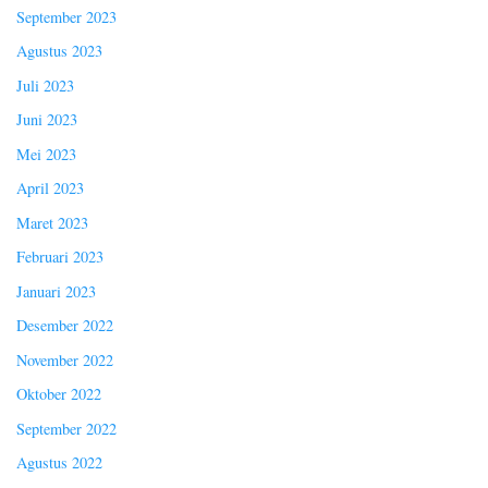
September 2023
Agustus 2023
Juli 2023
Juni 2023
Mei 2023
April 2023
Maret 2023
Februari 2023
Januari 2023
Desember 2022
November 2022
Oktober 2022
September 2022
Agustus 2022