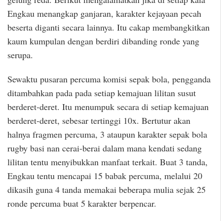
Engkau menangkap ganjaran, karakter kejayaan pecah
beserta diganti secara lainnya. Itu cakap membangkitkan
kaum kumpulan dengan berdiri dibanding ronde yang
serupa.
Sewaktu pusaran percuma komisi sepak bola, pengganda
ditambahkan pada pada setiap kemajuan lilitan susut
berderet-deret. Itu menumpuk secara di setiap kemajuan
berderet-deret, sebesar tertinggi 10x. Bertutur akan
halnya fragmen percuma, 3 ataupun karakter sepak bola
rugby basi nan cerai-berai dalam mana kendati sedang
lilitan tentu menyibukkan manfaat terkait. Buat 3 tanda,
Engkau tentu mencapai 15 babak percuma, melalui 20
dikasih guna 4 tanda memakai beberapa mulia sejak 25
ronde percuma buat 5 karakter berpencar.