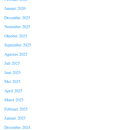
Januari 2026
Desember 2025
November 2025
Oktober 2025
September 2025
Agustus 2025
Juli 2025
Juni 2025
Mei 2025
April 2025
Maret 2025
Februari 2025
Januari 2025
Desember 2024