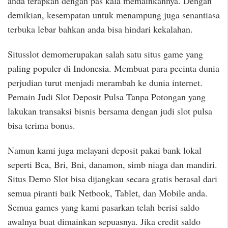
anda terapkan dengan pas kala memainkannya. Dengan
demikian, kesempatan untuk menampung juga senantiasa
terbuka lebar bahkan anda bisa hindari kekalahan.
Situsslot demomerupakan salah satu situs game yang
paling populer di Indonesia. Membuat para pecinta dunia
perjudian turut menjadi merambah ke dunia internet.
Pemain Judi Slot Deposit Pulsa Tanpa Potongan yang
lakukan transaksi bisnis bersama dengan judi slot pulsa
bisa terima bonus.
Namun kami juga melayani deposit pakai bank lokal
seperti Bca, Bri, Bni, danamon, simb niaga dan mandiri.
Situs Demo Slot bisa dijangkau secara gratis berasal dari
semua piranti baik Netbook, Tablet, dan Mobile anda.
Semua games yang kami pasarkan telah berisi saldo
awalnya buat dimainkan sepuasnya. Jika credit saldo