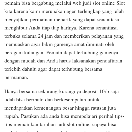
pemain bisa bergabung melalui web judi slot online Slot
kita karena kami merupakan agen terlengkap yang telah
menyajikan permainan menarik yang dapat senantiasa
menghibur Anda tiap tiap harinya. Karena senantiasa
terbuka selama 24 jam dan memberikan pelayanan yang
memuaskan agar bikin gamenya amat diminati oleh
beragam kalangan. Pemain dapat terhubung gamenya
dengan mudah dan Anda harus laksanakan pendaftaran
terlebih dahulu agar dapat terhubung bersama
permainan.
Hanya bersama sekurang-kurangnya deposit 10rb saja
udah bisa bermain dan berkesempatan untuk
mendapatkan kemenangan besar hingga ratusan juta
rupiah. Pastikan ada anda bisa mempelajari perihal tips-
tips memainkan taruhan judi slot online, supaya bisa