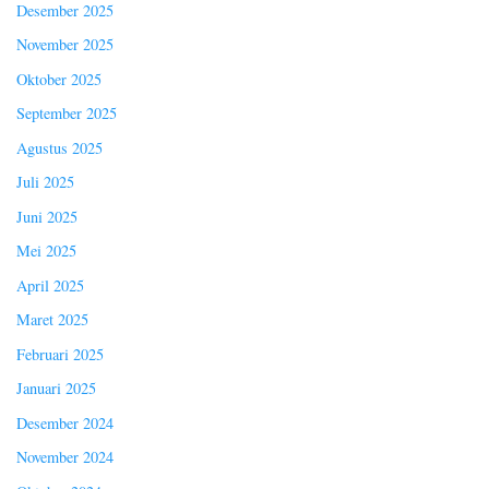
Desember 2025
November 2025
Oktober 2025
September 2025
Agustus 2025
Juli 2025
Juni 2025
Mei 2025
April 2025
Maret 2025
Februari 2025
Januari 2025
Desember 2024
November 2024