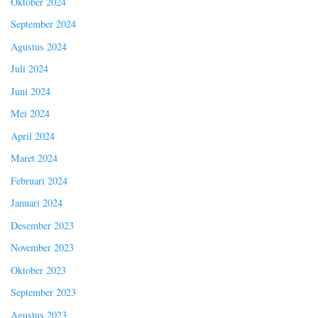
Oktober 2024
September 2024
Agustus 2024
Juli 2024
Juni 2024
Mei 2024
April 2024
Maret 2024
Februari 2024
Januari 2024
Desember 2023
November 2023
Oktober 2023
September 2023
Agustus 2023