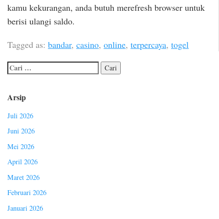
kamu kekurangan, anda butuh merefresh browser untuk
berisi ulangi saldo.
Tagged as:
bandar
,
casino
,
online
,
terpercaya
,
togel
Arsip
Juli 2026
Juni 2026
Mei 2026
April 2026
Maret 2026
Februari 2026
Januari 2026