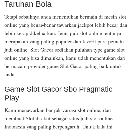
Taruhan Bola
Tetapi sebaiknya anda menentukan bermain di mesin slot
online yang benar-benar tawarkan jackpot lebih besar dan
lebih kerap dikeluarkan. Jenis judi slot online tentunya
merupakan yang paling populer dan favorit para pemain
judi online. Slot Gacor sediakan puluhan type game slot
online yang bisa dimainkan, kami udah menentukan dari
bermacam provider game Slot Gacor paling baik untuk
anda.
Game Slot Gacor Sbo Pragmatic
Play
Kami menawarkan banyak variasi slot online, dan
membuat Slot di akui sebagai situs judi slot online
Indonesia yang paling berpengaruh. Untuk kala ini