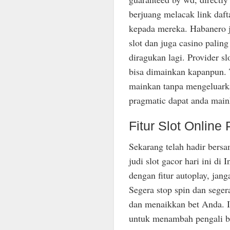
berjuang melacak link daf
kepada mereka. Habanero j
slot dan juga casino paling
diragukan lagi. Provider s
bisa dimainkan kapanpun. 
mainkan tanpa mengeluarka
pragmatic dapat anda maink
Fitur Slot Online
Sekarang telah hadir bers
judi slot gacor hari ini d
dengan fitur autoplay, jan
Segera stop spin dan sege
dan menaikkan bet Anda. I
untuk menambah pengali ba