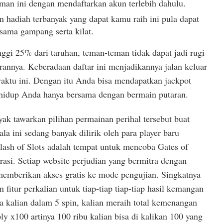
an ini dengan mendaftarkan akun terlebih dahulu.
n hadiah terbanyak yang dapat kamu raih ini pula dapat
ama gampang serta kilat.
ggi 25% dari taruhan, teman-teman tidak dapat jadi rugi
annya. Keberadaan daftar ini menjadikannya jalan keluar
waktu ini. Dengan itu Anda bisa mendapatkan jackpot
hidup Anda hanya bersama dengan bermain putaran.
ak tawarkan pilihan permainan perihal tersebut buat
la ini sedang banyak dilirik oleh para player baru
lash of Slots adalah tempat untuk mencoba Gates of
rasi. Setiap website perjudian yang bermitra dengan
memberikan akses gratis ke mode pengujian. Singkatnya
n fitur perkalian untuk tiap-tiap tiap-tiap hasil kemangan
a kalian dalam 5 spin, kalian meraih total kemenangan
ly x100 artinya 100 ribu kalian bisa di kalikan 100 yang