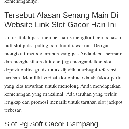
kemenangannya.
Tersebut Alasan Senang Main Di
Website Link Slot Gacor Hari Ini
Untuk itulah para member harus mengikuti pembahasan
judi slot pulsa paling baru kami tawarkan. Dengan
mengikuti metode taruhan yang pas Anda dapat bermain
dan menghasilkan duit dan juga mengandalkan slot
deposit online gratis untuk dijadikan sebagai referensi
taruhan. Memiliki variasi slot online adalah faktor perlu
yang kita tawarkan untuk menolong Anda mendapatkan
kemenangan yang maksimal. Ada taruhan yang terlalu
lengkap dan promosi menarik untuk taruhan slot jackpot
terbesar.
Slot Pg Soft Gacor Gampang