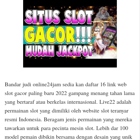
Bandar judi online24jam sedia kan daftar 16 link web
slot gacor paling baru 2022 gampang menang tahan lama
yang bertaraf atau berkelas internasional. Live22 adalah
permainan slot yang dimiliki oleh website slot teranyar
resmi Indonesia. Beragam jenis permainan yang mereka
tawarkan untuk para pecinta mesin slot. Lebih dar 100
model pemain dibikin bersama dengan desain yang unik