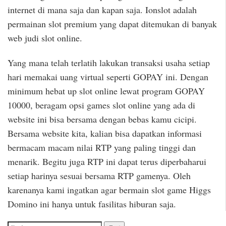
internet di mana saja dan kapan saja. Ionslot adalah
permainan slot premium yang dapat ditemukan di banyak
web judi slot online.
Yang mana telah terlatih lakukan transaksi usaha setiap
hari memakai uang virtual seperti GOPAY ini. Dengan
minimum hebat up slot online lewat program GOPAY
10000, beragam opsi games slot online yang ada di
website ini bisa bersama dengan bebas kamu cicipi.
Bersama website kita, kalian bisa dapatkan informasi
bermacam macam nilai RTP yang paling tinggi dan
menarik. Begitu juga RTP ini dapat terus diperbaharui
setiap harinya sesuai bersama RTP gamenya. Oleh
karenanya kami ingatkan agar bermain slot game Higgs
Domino ini hanya untuk fasilitas hiburan saja.