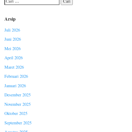
Arsip
Juli 2026
Juni 2026
Mei 2026
April 2026
Maret 2026
Februari 2026
Januari 2026
Desember 2025
November 2025
Oktober 2025
September 2025
Agustus 2025