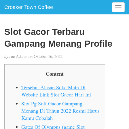
Croaker Town Coffee
T
o
g
g
Slot Gacor Terbaru
l
e
Gampang Menang Profile
n
a
by
Joe Adams
on
Oktober 16, 2022
v
i
g
Content
a
t
Tersebut Alasan Suka Main Di
i
Website Link Slot Gacor Hari Ini
o
Slot Pg Soft Gacor Gampang
n
Menang Di Tahun 2022 Resmi Harus
Kamu Cobalah
Gates Of Olympus (game Slot