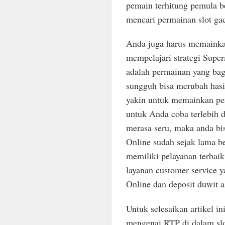
pemain terhitung pemula b
mencari permainan slot gaco
Anda juga harus memainka
mempelajari strategi Super
adalah permainan yang bag
sungguh bisa merubah hasi
yakin untuk memainkan perm
untuk Anda coba terlebih 
merasa seru, maka anda bisa
Online sudah sejak lama b
memiliki pelayanan terbaik
layanan customer service y
Online dan deposit duwit as
Untuk selesaikan artikel i
mengenai RTP di dalam slo