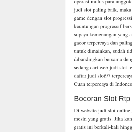
operasi mulus para anggota
judi slot paling baik, mak
game dengan slot progressi
keuntungan progressif ber
supaya kemenangan yang and
gacor terpercaya dan palin
untuk dimainkan, sudah ti
dibandingkan bersama deng
sedang cari web judi slot 
daftar judi slot97 terperc
Cuan terpercaya di Indones
Bocoran Slot Rtp
Di website judi slot onlin
mesin yang gratis. Jika k
gratis ini berkali-kali hi