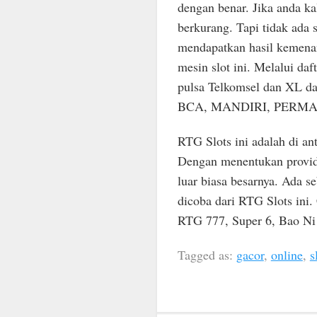
dengan benar. Jika anda ka
berkurang. Tapi tidak ada 
mendapatkan hasil kemena
mesin slot ini. Melalui daft
pulsa Telkomsel dan XL da
BCA, MANDIRI, PERMAT
RTG Slots ini adalah di ant
Dengan menentukan provide
luar biasa besarnya. Ada s
dicoba dari RTG Slots ini.
RTG 777, Super 6, Bao Ni 
Tagged as:
gacor
,
online
,
s