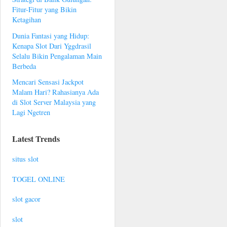
Fitur-Fitur yang Bikin
Ketagihan
Dunia Fantasi yang Hidup:
Kenapa Slot Dari Yggdrasil
Selalu Bikin Pengalaman Main
Berbeda
Mencari Sensasi Jackpot
Malam Hari? Rahasianya Ada
di Slot Server Malaysia yang
Lagi Ngetren
Latest Trends
situs slot
TOGEL ONLINE
slot gacor
slot