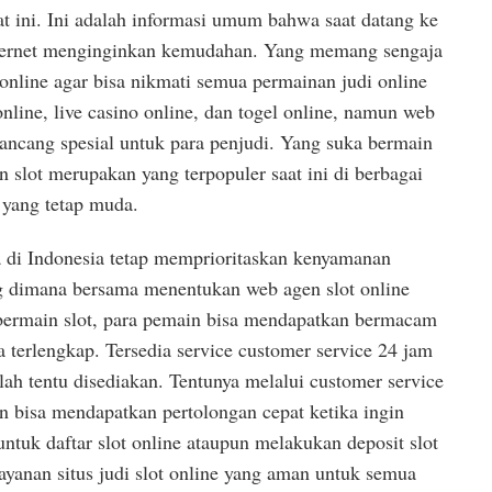
aat ini. Ini adalah informasi umum bahwa saat datang ke
internet menginginkan kemudahan. Yang memang sengaja
 online agar bisa nikmati semua permainan judi online
online, live casino online, dan togel online, namun web
 rancang spesial untuk para penjudi. Yang suka bermain
n slot merupakan yang terpopuler saat ini di berbagai
yang tetap muda.
a di Indonesia tetap memprioritaskan kenyamanan
g dimana bersama menentukan web agen slot online
 bermain slot, para pemain bisa mendapatkan bermacam
 terlengkap. Tersedia service customer service 24 jam
elah tentu disediakan. Tentunya melalui customer service
n bisa mendapatkan pertolongan cepat ketika ingin
tuk daftar slot online ataupun melakukan deposit slot
ayanan situs judi slot online yang aman untuk semua