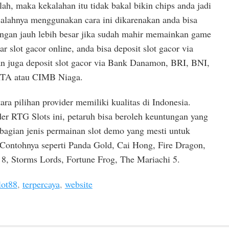
lah, maka kekalahan itu tidak bakal bikin chips anda jadi
salahnya menggunakan cara ini dikarenakan anda bisa
ngan jauh lebih besar jika sudah mahir memainkan game
ar slot gacor online, anda bisa deposit slot gacor via
n juga deposit slot gacor via Bank Danamon, BRI, BNI,
A atau CIMB Niaga.
ara pilihan provider memiliki kualitas di Indonesia.
r RTG Slots ini, petaruh bisa beroleh keuntungan yang
ebagian jenis permainan slot demo yang mesti untuk
 Contohnya seperti Panda Gold, Cai Hong, Fire Dragon,
8, Storms Lords, Fortune Frog, The Mariachi 5.
lot88
,
terpercaya
,
website