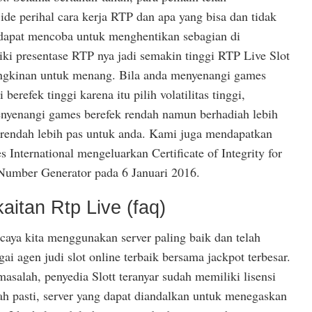
e perihal cara kerja RTP dan apa yang bisa dan tidak
i dapat mencoba untuk menghentikan sebagian di
iki presentase RTP nya jadi semakin tinggi RTP Live Slot
gkinan untuk menang. Bila anda menyenangi games
 berefek tinggi karena itu pilih volatilitas tinggi,
nyenangi games berefek rendah namun berhadiah lebih
tas rendah lebih pas untuk anda. Kami juga mendapatkan
International mengeluarkan Certificate of Integrity for
Number Generator pada 6 Januari 2016.
aitan Rtp Live (faq)
ercaya kita menggunakan server paling baik dan telah
gai agen judi slot online terbaik bersama jackpot terbesar.
salah, penyedia Slott teranyar sudah memiliki lisensi
ah pasti, server yang dapat diandalkan untuk menegaskan