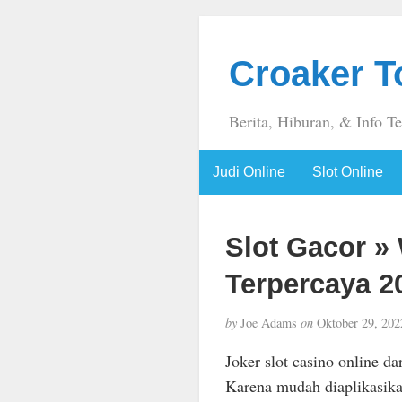
Croaker T
Berita, Hiburan, & Info T
Judi Online
Slot Online
Slot Gacor » 
Terpercaya 2
by
Joe Adams
on
Oktober 29, 202
Joker slot casino online d
Karena mudah diaplikasik