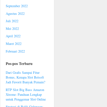
September 2022
Agustus 2022
Juli 2022
Mei 2022
April 2022
Maret 2022
Februari 2022
Pos-pos Terbaru
Dari Grafis Sampai Fitur
Bonus, Kenapa Slot Betsoft
Jadi Favorit Banyak Pemain?
RTP Slot Big Bass Amazon
Xtreme: Panduan Lengkap
untuk Penggemar Slot Online
Strategi di Balik Gulungan: