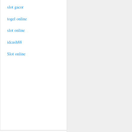
slot gacor
togel online
slot online
idcash88
Slot online