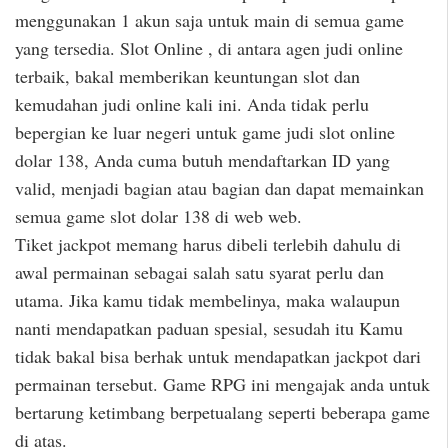
menggunakan 1 akun saja untuk main di semua game
yang tersedia. Slot Online , di antara agen judi online
terbaik, bakal memberikan keuntungan slot dan
kemudahan judi online kali ini. Anda tidak perlu
bepergian ke luar negeri untuk game judi slot online
dolar 138, Anda cuma butuh mendaftarkan ID yang
valid, menjadi bagian atau bagian dan dapat memainkan
semua game slot dolar 138 di web web.
Tiket jackpot memang harus dibeli terlebih dahulu di
awal permainan sebagai salah satu syarat perlu dan
utama. Jika kamu tidak membelinya, maka walaupun
nanti mendapatkan paduan spesial, sesudah itu Kamu
tidak bakal bisa berhak untuk mendapatkan jackpot dari
permainan tersebut. Game RPG ini mengajak anda untuk
bertarung ketimbang berpetualang seperti beberapa game
di atas.