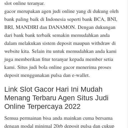
slot online teranyar.
gacor merupakan agen judi online yang di dukung oleh
bank paling baik di Indonesia seperti bank BCA, BNI,
BRI, MANDIRI dan DANAMON. Dengan dukungan
dari bank bank terbaik semakin memudahkan anda
dalam melakukan sistem deposit maupun withdraw di
website kita. Selain itu untuk memudahkan anda kami
juga memberikan fitur teranyar kepada member setia
kami. Situs judi bola online gacor menerima proses
deposit menggunakan pulsa dan e-wallet.
Link Slot Gacor Hari Ini Mudah
Menang Terbaru Agen Situs Judi
Online Terpercaya 2022
Semua permainan bisa anda mainkan cuma bersama
dengan modal minimal 20rb deposit pulsa dan cukup