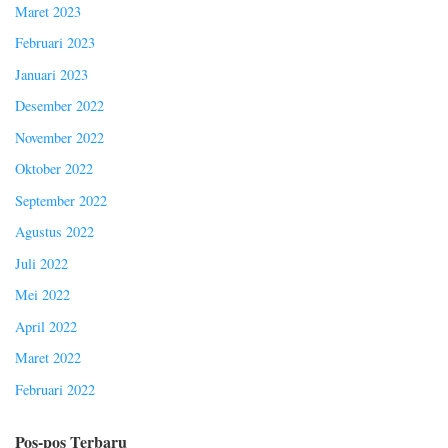
Maret 2023
Februari 2023
Januari 2023
Desember 2022
November 2022
Oktober 2022
September 2022
Agustus 2022
Juli 2022
Mei 2022
April 2022
Maret 2022
Februari 2022
Pos-pos Terbaru