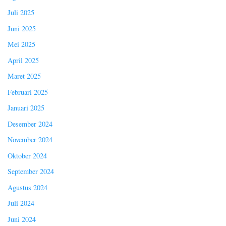
Juli 2025
Juni 2025
Mei 2025
April 2025
Maret 2025
Februari 2025
Januari 2025
Desember 2024
November 2024
Oktober 2024
September 2024
Agustus 2024
Juli 2024
Juni 2024