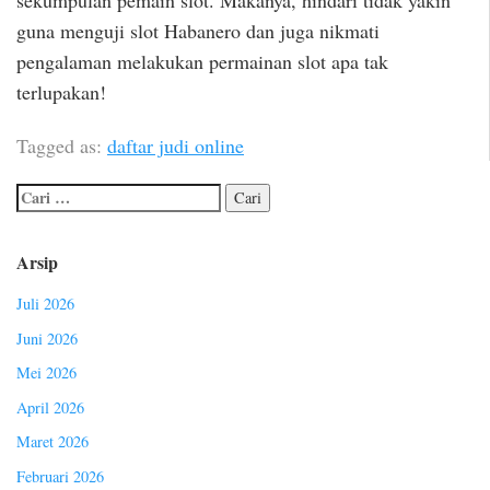
sekumpulan pemain slot. Makanya, hindari tidak yakin
guna menguji slot Habanero dan juga nikmati
pengalaman melakukan permainan slot apa tak
terlupakan!
Tagged as:
daftar judi online
Arsip
Juli 2026
Juni 2026
Mei 2026
April 2026
Maret 2026
Februari 2026