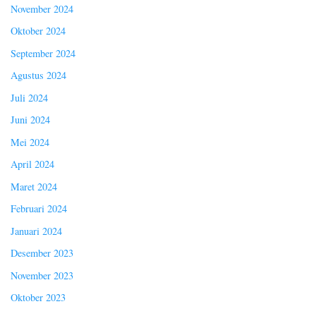
November 2024
Oktober 2024
September 2024
Agustus 2024
Juli 2024
Juni 2024
Mei 2024
April 2024
Maret 2024
Februari 2024
Januari 2024
Desember 2023
November 2023
Oktober 2023