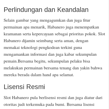
Perlindungan dan Keandalan
Selain gambar yang mengagumkan dan juga fitur
permainan apa menarik, Habanero juga menempatkan
keamanan serta kepercayaan sebagai prioritas pokok. Slot
Habanero dijamin seimbang serta aman, dengan
memakai teknologi pengkodean terkini guna
mengamankan informasi dan juga kabar sekumpulan
pemain.Bersama begitu, sekumpulan pelaku bisa
melakukan permainan bersama tenang dan yakin bahwa
mereka berada dalam hand apa selamat.
Lisensi Resmi
Slot Habanero pula berlisensi resmi dan juga diatur dari
otoritas judi terkemuka pada bumi. Bersama lisensi