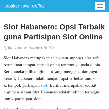
Croaker Town Coffee
T
o
g
g
Slot Habanero: Opsi Terbaik
l
e
guna Partisipan Slot Online
n
a
by
Joe Adams
on
Desember 20, 2024
v
i
Slot Habanero merupakan salah satu supplier alat soft
g
permainan tempat berjudi onlen terkemuka pada dunia.
a
Serta aneka pilihan gim slot yang menggaet dan juga
t
i
kreatif, Habanero telah menjadi opsi terhebat untuk
o
kelompok partisipan
slot
. Berikut merupakan sedikit
n
argumen alasan Slot Habanero adalah pilihan terbagus
untuk partisipan slot: