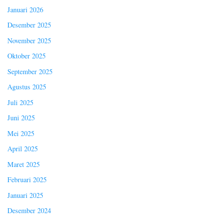
Januari 2026
Desember 2025
November 2025
Oktober 2025
September 2025
Agustus 2025
Juli 2025
Juni 2025
Mei 2025
April 2025
Maret 2025
Februari 2025
Januari 2025
Desember 2024