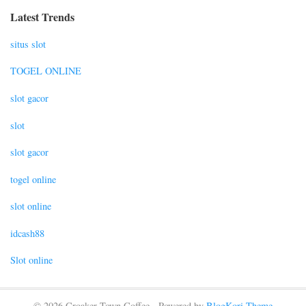
Latest Trends
situs slot
TOGEL ONLINE
slot gacor
slot
slot gacor
togel online
slot online
idcash88
Slot online
© 2026 Croaker Town Coffee - Powered by
BlogKori Theme