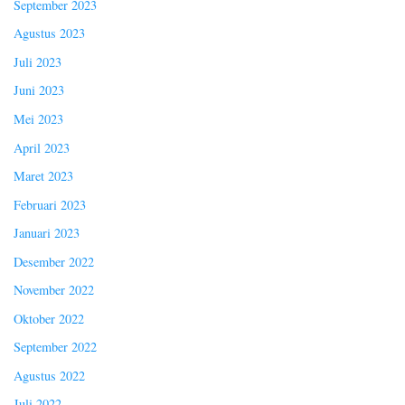
September 2023
Agustus 2023
Juli 2023
Juni 2023
Mei 2023
April 2023
Maret 2023
Februari 2023
Januari 2023
Desember 2022
November 2022
Oktober 2022
September 2022
Agustus 2022
Juli 2022