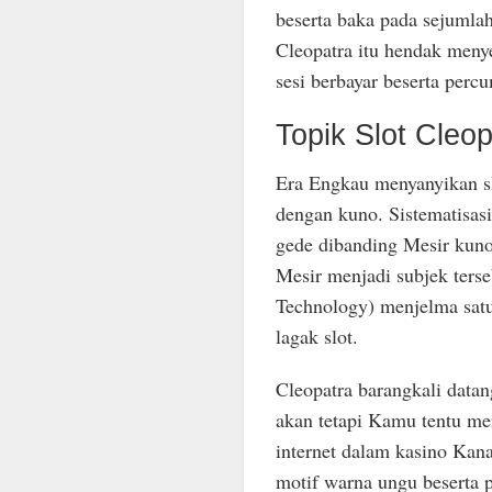
beserta baka pada sejumla
Cleopatra itu hendak menye
sesi berbayar beserta percu
Topik Slot Cleop
Era Engkau menyanyikan sl
dengan kuno. Sistematisas
gede dibanding Mesir kuno
Mesir menjadi subjek terse
Technology) menjelma satu
lagak slot.
Cleopatra barangkali data
akan tetapi Kamu tentu m
internet dalam kasino Kana
motif warna ungu beserta 