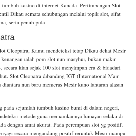
h tumbuh kasino di internet Kanada. Pertimbangan Slot
ntil Dikau semata sehubungan melalui topik slot, sifat
ma, serta penuh pula.
atra
ot Cleopatra, Kamu mendeteksi tetap Dikau dekat Mesir
i kenangan ialah poin slot nun masyhur, bukan makin
, secara kian sejak 100 slot menyimpan era & bidadari
but. Slot Cleopatra dibanding IGT (International Main
 diantara nun baru memeras Mesir kuno lantaran alasan
ng pada sejumlah tumbuh kasino bumi di dalam negeri,
endeteksi metode guna memainkannya lumayan selaku di
da dengan amat akurat. Pada perempuan slot yg positif,
priyayi secara mengandung positif reruntuk Mesir mampu