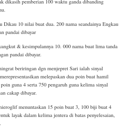
ak dikasih pemberian 100 waktu ganda dibanding
mu.
 Dikau 10 nilai buat dua. 200 nama seandainya Engkau
an pandai dibayar
yangkut & kesimpulannya 10. 000 nama buat lima tanda
ngan pandai dibayar.
ngrat beriringan dgn menjepret Sari ialah sinyal
 merepresentasikan melepaskan dua poin buat hamil
0 poin guna 4 serta 750 pengaruh guna kelima sinyal
an cakap dibayar.
eroglif menuntaskan 15 poin buat 3, 100 biji buat 4
uk layak dalam kelima jentera di batas penyelesaian,
.