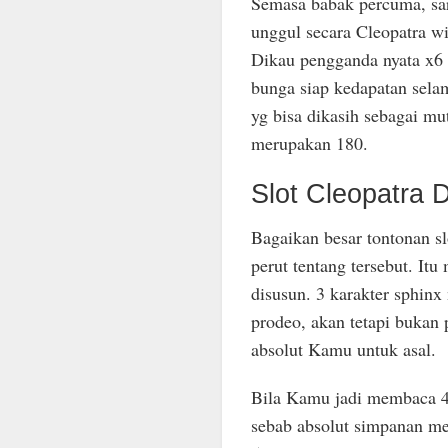
Semasa babak percuma, sa
unggul secara Cleopatra wi
Dikau pengganda nyata x6 
bunga siap kedapatan sela
yg bisa dikasih sebagai mu
merupakan 180.
Slot Cleopatra 
Bagaikan besar tontonan sl
perut tentang tersebut. I
disusun. 3 karakter sphin
prodeo, akan tetapi buka
absolut Kamu untuk asal.
Bila Kamu jadi membaca 4 
sebab absolut simpanan me