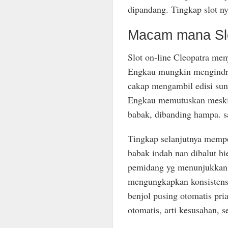
dipandang. Tingkap slot n
Macam mana Slo
Slot on-line Cleopatra me
Engkau mungkin mengindra 
cakap mengambil edisi sun
Engkau memutuskan meski 
babak, dibanding hampa. s
Tingkap selanjutnya mempe
babak indah nan dibalut hi
pemidang yg menunjukkan 
mengungkapkan konsistens
benjol pusing otomatis pri
otomatis, arti kesusahan, s