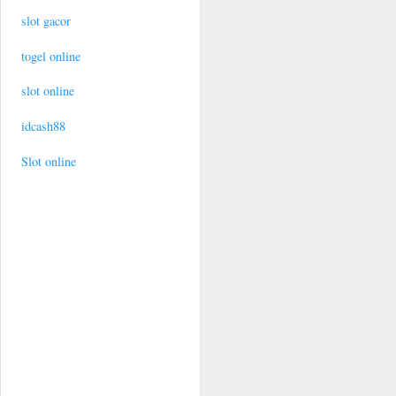
slot gacor
togel online
slot online
idcash88
Slot online