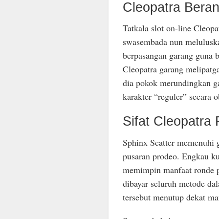
Cleopatra Bera
Tatkala slot on-line Cleop
swasembada nun meluluskan
berpasangan garang guna b
Cleopatra garang melipat
dia pokok merundingkan gan
karakter “reguler” secara 
Sifat Cleopatra
Sphinx Scatter memenuhi
pusaran prodeo. Engkau ku
memimpin manfaat ronde pr
dibayar seluruh metode dal
tersebut menutup dekat ma