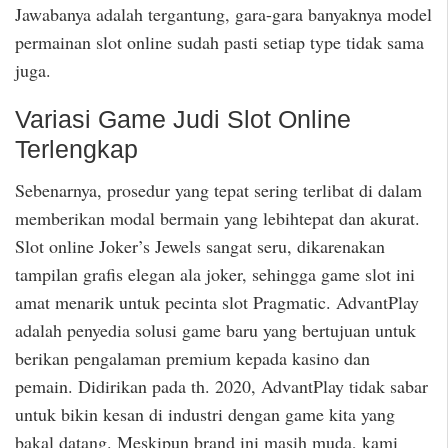
Jawabanya adalah tergantung, gara-gara banyaknya model
permainan slot online sudah pasti setiap type tidak sama
juga.
Variasi Game Judi Slot Online
Terlengkap
Sebenarnya, prosedur yang tepat sering terlibat di dalam
memberikan modal bermain yang lebihtepat dan akurat.
Slot online Joker’s Jewels sangat seru, dikarenakan
tampilan grafis elegan ala joker, sehingga game slot ini
amat menarik untuk pecinta slot Pragmatic. AdvantPlay
adalah penyedia solusi game baru yang bertujuan untuk
berikan pengalaman premium kepada kasino dan
pemain. Didirikan pada th. 2020, AdvantPlay tidak sabar
untuk bikin kesan di industri dengan game kita yang
bakal datang. Meskipun brand ini masih muda, kami