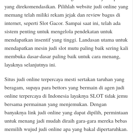
yang direkomendasikan. Pilihlah website judi online yang
memang telah miliki rekam jejak dan review bagus di
internet, seperti Slot Gacor. Sampai saat ini, telah ada
sistem penting untuk mengelola pendekatan untuk
mendapatkan insentif yang tinggi. Landasan utama untuk
mendapatkan mesin judi slot mutu paling baik sering kali
membuka dasar-dasar paling baik untuk cara menang,
layaknya selanjutnya ini.
Situs judi online terpercaya mesti sertakan taruhan yang
beragam, supaya para bettors yang bermain di agen judi
online terpercaya di Indonesia layaknya SLOT tidak jemu
bersama permainan yang menjemukan. Dengan
banyaknya link judi online yang dapat dipilih, permintaan
untuk menang jadi mudah diraih gara-gara mereka bebas
memilih wujud judi online apa yang bakal dipertaruhkan.