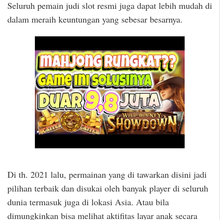
Seluruh pemain judi slot resmi juga dapat lebih mudah di
dalam meraih keuntungan yang sebesar besarnya.
Di th. 2021 lalu, permainan yang di tawarkan disini jadi
pilihan terbaik dan disukai oleh banyak player di seluruh
dunia termasuk juga di lokasi Asia. Atau bila
dimungkinkan bisa melihat aktifitas layar anak secara