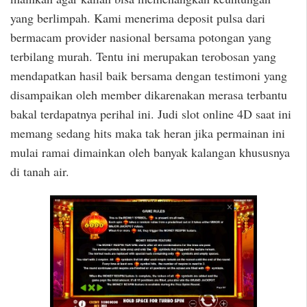
yang berlimpah. Kami menerima deposit pulsa dari
bermacam provider nasional bersama potongan yang
terbilang murah. Tentu ini merupakan terobosan yang
mendapatkan hasil baik bersama dengan testimoni yang
disampaikan oleh member dikarenakan merasa terbantu
bakal terdapatnya perihal ini. Judi slot online 4D saat ini
memang sedang hits maka tak heran jika permainan ini
mulai ramai dimainkan oleh banyak kalangan khususnya
di tanah air.