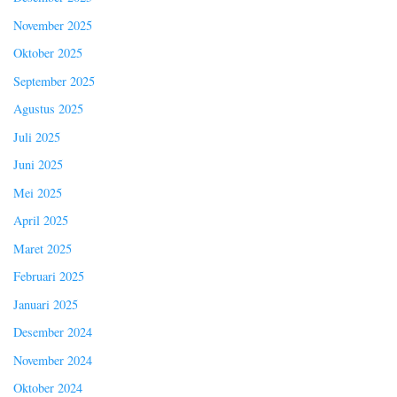
November 2025
Oktober 2025
September 2025
Agustus 2025
Juli 2025
Juni 2025
Mei 2025
April 2025
Maret 2025
Februari 2025
Januari 2025
Desember 2024
November 2024
Oktober 2024