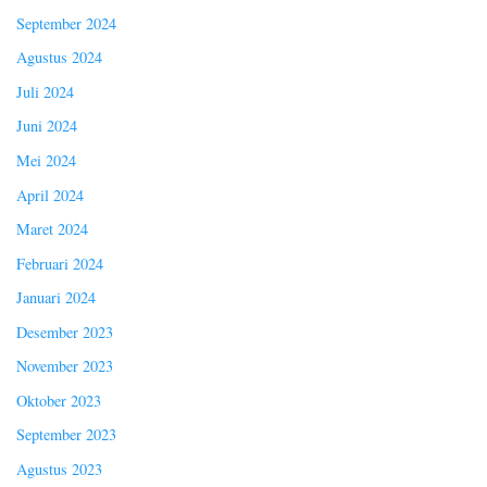
September 2024
Agustus 2024
Juli 2024
Juni 2024
Mei 2024
April 2024
Maret 2024
Februari 2024
Januari 2024
Desember 2023
November 2023
Oktober 2023
September 2023
Agustus 2023