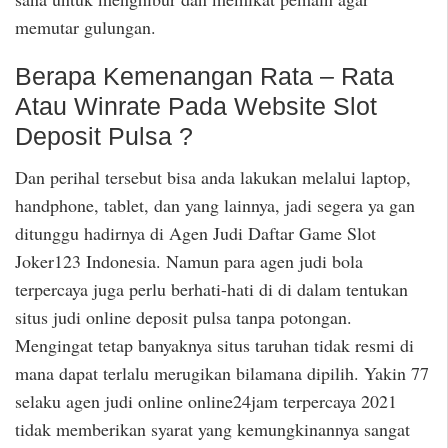
memutar gulungan.
Berapa Kemenangan Rata – Rata
Atau Winrate Pada Website Slot
Deposit Pulsa ?
Dan perihal tersebut bisa anda lakukan melalui laptop,
handphone, tablet, dan yang lainnya, jadi segera ya gan
ditunggu hadirnya di Agen Judi Daftar Game Slot
Joker123 Indonesia. Namun para agen judi bola
terpercaya juga perlu berhati-hati di di dalam tentukan
situs judi online deposit pulsa tanpa potongan.
Mengingat tetap banyaknya situs taruhan tidak resmi di
mana dapat terlalu merugikan bilamana dipilih. Yakin 77
selaku agen judi online online24jam terpercaya 2021
tidak memberikan syarat yang kemungkinannya sangat