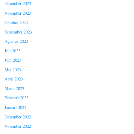
Desember 2023
November 2023
Oktober 2023
September 2023
Agustus 2023
Juli 2023
Juni 2023
Mei 2023
April 2023
Maret 2023
Februari 2023
Januari 2023
Desember 2022
November 2022