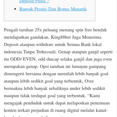
Deposit Pulsa ?
Banyak Promo Dan Bonus Menarik
Pengali taruhan 25x peluang menang spin free hendak
mendapatkan gandakan. King88bet Juga Menerima
Deposit ataupun withdraw untuk Semua Bank lokal
indonesia Tanpa Terkecuali. Genap ataupun ganjil seperti
itu ODD/ EVEN, odd diucap selaku ganjil dan juga even
merupakan genap. Opsi taruhan ini lumayan gampang
dimengerti bersama dengan memilah lebih banyak goal
ataupun lebih sedikit goal yang terbentuk, Over
bermakna lebih banyak sebaliknya under lebih sedikit
maupun tidak terdapat goal yang terbentuk. “Kami
mengajak penduduk untuk dapat melaporkan penemuan
konten terkait perjudian di ruang digital melalui kanal-