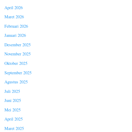
April 2026
Maret 2026
Februari 2026
Januari 2026
Desember 2025
November 2025
Oktober 2025
September 2025
Agustus 2025
Juli 2025
Juni 2025
Mei 2025
April 2025
Maret 2025