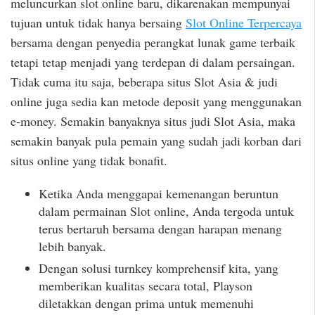
meluncurkan slot online baru, dikarenakan mempunyai
tujuan untuk tidak hanya bersaing
Slot Online Terpercaya
bersama dengan penyedia perangkat lunak game terbaik
tetapi tetap menjadi yang terdepan di dalam persaingan.
Tidak cuma itu saja, beberapa situs Slot Asia & judi
online juga sedia kan metode deposit yang menggunakan
e-money. Semakin banyaknya situs judi Slot Asia, maka
semakin banyak pula pemain yang sudah jadi korban dari
situs online yang tidak bonafit.
Ketika Anda menggapai kemenangan beruntun
dalam permainan Slot online, Anda tergoda untuk
terus bertaruh bersama dengan harapan menang
lebih banyak.
Dengan solusi turnkey komprehensif kita, yang
memberikan kualitas secara total, Playson
diletakkan dengan prima untuk memenuhi