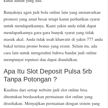
kanal aduan yang ada.”
Banyaknya agen judi bola online lain yang menawarkan
promosi yang amat besar tetapi kamu perhatikan syarat
untuk mendapatkannya. Kami yakin anda tidak dapat
mendapatkannya gara-gara banyak syarat yang tidak
masuk akal. Anda tidak usah khawatir di yakin 777 anda
bakal terima promo bonus yang resmi. Selain itu, ada
cara lain untuk mengetahui bahwa bandar judi online
mempunyai reputasi dan dapat diandalkan.
Apa Itu Slot Deposit Pulsa 5rb
Tanpa Potongan ?
Kualitas dari setiap website judi slot online bisa
ditentukan berdasarkan permainan slot online yang
disediakan. Menyajikan permainan dengan sistem yang