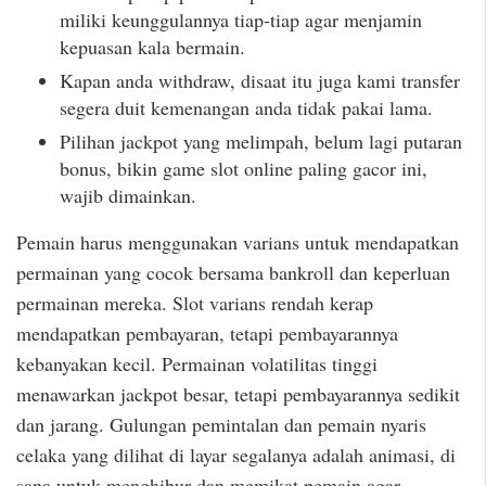
miliki keunggulannya tiap-tiap agar menjamin
kepuasan kala bermain.
Kapan anda withdraw, disaat itu juga kami transfer
segera duit kemenangan anda tidak pakai lama.
Pilihan jackpot yang melimpah, belum lagi putaran
bonus, bikin game slot online paling gacor ini,
wajib dimainkan.
Pemain harus menggunakan varians untuk mendapatkan
permainan yang cocok bersama bankroll dan keperluan
permainan mereka. Slot varians rendah kerap
mendapatkan pembayaran, tetapi pembayarannya
kebanyakan kecil. Permainan volatilitas tinggi
menawarkan jackpot besar, tetapi pembayarannya sedikit
dan jarang. Gulungan pemintalan dan pemain nyaris
celaka yang dilihat di layar segalanya adalah animasi, di
sana untuk menghibur dan memikat pemain agar