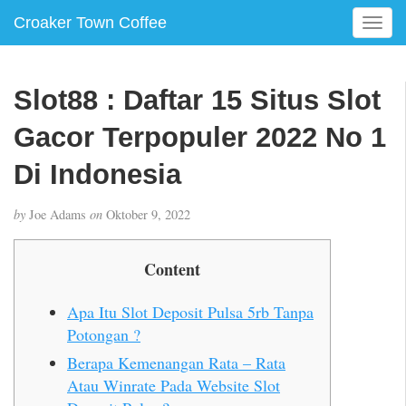
Croaker Town Coffee
T
o
g
g
Slot88 : Daftar 15 Situs Slot
l
e
Gacor Terpopuler 2022 No 1
n
a
Di Indonesia
v
i
by
Joe Adams
on
Oktober 9, 2022
g
a
t
Content
i
o
Apa Itu Slot Deposit Pulsa 5rb Tanpa
n
Potongan ?
Berapa Kemenangan Rata – Rata
Atau Winrate Pada Website Slot