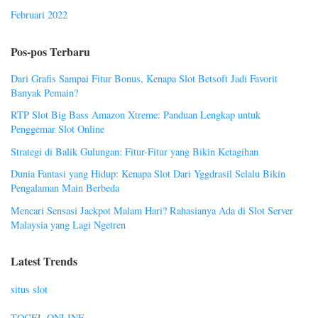
Februari 2022
Pos-pos Terbaru
Dari Grafis Sampai Fitur Bonus, Kenapa Slot Betsoft Jadi Favorit
Banyak Pemain?
RTP Slot Big Bass Amazon Xtreme: Panduan Lengkap untuk
Penggemar Slot Online
Strategi di Balik Gulungan: Fitur-Fitur yang Bikin Ketagihan
Dunia Fantasi yang Hidup: Kenapa Slot Dari Yggdrasil Selalu Bikin
Pengalaman Main Berbeda
Mencari Sensasi Jackpot Malam Hari? Rahasianya Ada di Slot Server
Malaysia yang Lagi Ngetren
Latest Trends
situs slot
TOGEL ONLINE