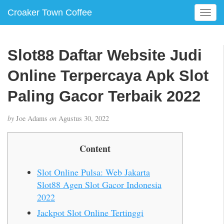
Croaker Town Coffee
T
o
g
g
Slot88 Daftar Website Judi
l
e
Online Terpercaya Apk Slot
n
a
Paling Gacor Terbaik 2022
v
i
by
Joe Adams
on
Agustus 30, 2022
g
a
t
Content
i
o
Slot Online Pulsa: Web Jakarta
n
Slot88 Agen Slot Gacor Indonesia
2022
Jackpot Slot Online Tertinggi