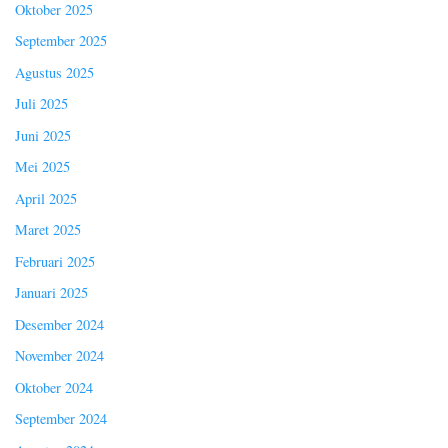
Oktober 2025
September 2025
Agustus 2025
Juli 2025
Juni 2025
Mei 2025
April 2025
Maret 2025
Februari 2025
Januari 2025
Desember 2024
November 2024
Oktober 2024
September 2024