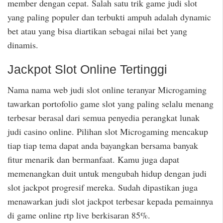
member dengan cepat. Salah satu trik game judi slot
yang paling populer dan terbukti ampuh adalah dynamic
bet atau yang bisa diartikan sebagai nilai bet yang
dinamis.
Jackpot Slot Online Tertinggi
Nama nama web judi slot online teranyar Microgaming
tawarkan portofolio game slot yang paling selalu menang
terbesar berasal dari semua penyedia perangkat lunak
judi casino online. Pilihan slot Microgaming mencakup
tiap tiap tema dapat anda bayangkan bersama banyak
fitur menarik dan bermanfaat. Kamu juga dapat
memenangkan duit untuk mengubah hidup dengan judi
slot jackpot progresif mereka. Sudah dipastikan juga
menawarkan judi slot jackpot terbesar kepada pemainnya
di game online rtp live berkisaran 85%.