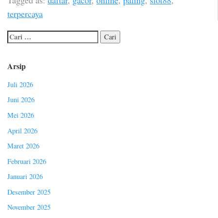
Tagged as:
daftar
,
gacor
,
online
,
paling
,
slot88
,
terpercaya
Arsip
Juli 2026
Juni 2026
Mei 2026
April 2026
Maret 2026
Februari 2026
Januari 2026
Desember 2025
November 2025