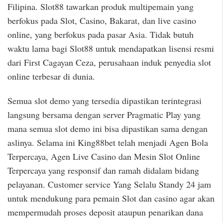
Filipina. Slot88 tawarkan produk multipemain yang
berfokus pada Slot, Casino, Bakarat, dan live casino
online, yang berfokus pada pasar Asia. Tidak butuh
waktu lama bagi Slot88 untuk mendapatkan lisensi resmi
dari First Cagayan Ceza, perusahaan induk penyedia slot
online terbesar di dunia.
Semua slot demo yang tersedia dipastikan terintegrasi
langsung bersama dengan server Pragmatic Play yang
mana semua slot demo ini bisa dipastikan sama dengan
aslinya. Selama ini King88bet telah menjadi Agen Bola
Terpercaya, Agen Live Casino dan Mesin Slot Online
Terpercaya yang responsif dan ramah didalam bidang
pelayanan. Customer service Yang Selalu Standy 24 jam
untuk mendukung para pemain Slot dan casino agar akan
mempermudah proses deposit ataupun penarikan dana