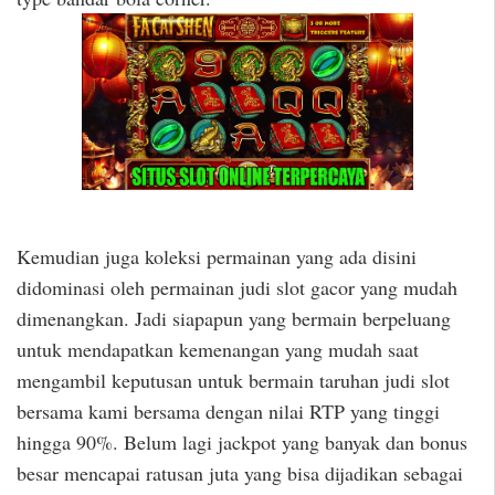
Kemudian juga koleksi permainan yang ada disini
didominasi oleh permainan judi slot gacor yang mudah
dimenangkan. Jadi siapapun yang bermain berpeluang
untuk mendapatkan kemenangan yang mudah saat
mengambil keputusan untuk bermain taruhan judi slot
bersama kami bersama dengan nilai RTP yang tinggi
hingga 90%. Belum lagi jackpot yang banyak dan bonus
besar mencapai ratusan juta yang bisa dijadikan sebagai