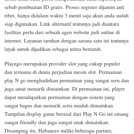
sebab pembuatan ID gratis. Proses register dijamin anti
ribet, hanya didalam waktu 3 menit saja akun anda sudah
siap digunakan. Link alternatif tentunya jadi diantara
fasilitas perlu dari sebuah agen website judi online di
internet. Layanan taruhan dengan sarana satu ini tentunya
layak untuk dijadikan sebagai mitra bertaruh.
Playngo merupakan provider slot yang cukup populer
dan ternama di dunia perjudian mesin slot. Permainan
play N go menghadirkan permainan yang sangat seru dan
juga amat menarik dimainkan. Di permainan ini, player
dapat mendapatkan permainan dengan sistem yang
sangat bagus dan menarik serta mudah dimainkan.
Tampilan display game berasal dari Play N Go ini emang
sangat friendly dan juga sangat enak dimainkan.
Disamping itu, Habanero miliki beberapa partner,