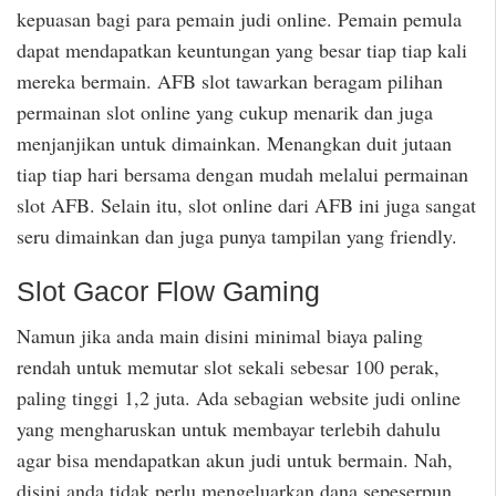
kepuasan bagi para pemain judi online. Pemain pemula
dapat mendapatkan keuntungan yang besar tiap tiap kali
mereka bermain. AFB slot tawarkan beragam pilihan
permainan slot online yang cukup menarik dan juga
menjanjikan untuk dimainkan. Menangkan duit jutaan
tiap tiap hari bersama dengan mudah melalui permainan
slot AFB. Selain itu, slot online dari AFB ini juga sangat
seru dimainkan dan juga punya tampilan yang friendly.
Slot Gacor Flow Gaming
Namun jika anda main disini minimal biaya paling
rendah untuk memutar slot sekali sebesar 100 perak,
paling tinggi 1,2 juta. Ada sebagian website judi online
yang mengharuskan untuk membayar terlebih dahulu
agar bisa mendapatkan akun judi untuk bermain. Nah,
disini anda tidak perlu mengeluarkan dana sepeserpun