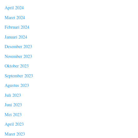
April 2024
Maret 2024
Februari 2024
Januari 2024
Desember 2023
November 2023
Oktober 2023
September 2023
Agustus 2023
Juli 2023
Juni 2023
Mei 2023
April 2023
Maret 2023