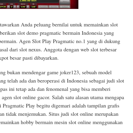
tawarkan Anda peluang bernilai untuk memainkan slot
 berikan slot demo pragmatic bermain Indonesia yang
ermain. Agen Slot Play Pragmatic no.1 yang di dukung
erasal dari slot nexus. Anggota dengan web slot terbesar
pot besar pasti dibayarkan.
asing bukan mendengar game joker123, sebuah model
 telah ada dan beroperasi di Indonesia sebagai judi slot
 pas ini tetap ada dan fenomenal yang bisa memberi
 agen slot online gacor. Salah satu alasan utama mengapa
i Pragmatic Play begitu digemari adalah tampilan grafis
an tidak menjemukan. Situs judi slot online merupakan
memainkan hobby bermain mesin slot online menggunakan