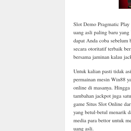
Slot Demo Pragmatic Play 
uang asli paling baru yang
dapat Anda coba sebelum b
secara otoritatif terbaik b
bersama jaminan kalau jack
Untuk kalian pasti tidak 
permainan mesin Win88 yang
online di masanya. Hingga
tambahan jackpot juga satu
game Situs Slot Online dar
yang betul-betul menarik d
media para bettor untuk 
uang asli.