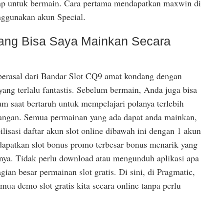
siap untuk bermain. Cara pertama mendapatkan maxwin di
nggunakan akun Special.
ang Bisa Saya Mainkan Secara
i berasal dari Bandar Slot CQ9 amat kondang dengan
 yang terlalu fantastis. Sebelum bermain, Anda juga bisa
m saat bertaruh untuk mempelajari polanya terlebih
angan. Semua permainan yang ada dapat anda mainkan,
isasi daftar akun slot online dibawah ini dengan 1 akun
 dapatkan slot bonus promo terbesar bonus menarik yang
inya. Tidak perlu download atau mengunduh aplikasi apa
an besar permainan slot gratis. Di sini, di Pragmatic,
a demo slot gratis kita secara online tanpa perlu