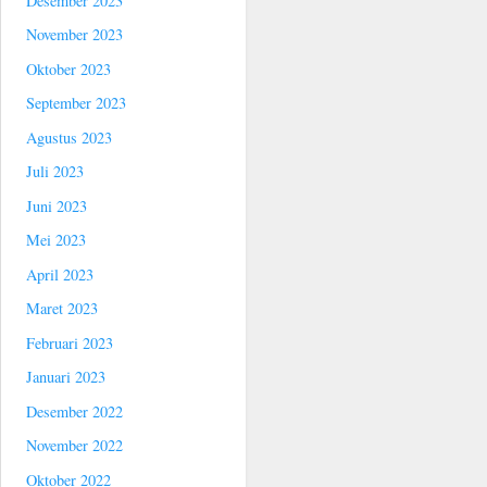
Desember 2023
November 2023
Oktober 2023
September 2023
Agustus 2023
Juli 2023
Juni 2023
Mei 2023
April 2023
Maret 2023
Februari 2023
Januari 2023
Desember 2022
November 2022
Oktober 2022