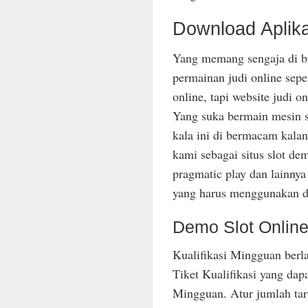
Download Aplika
Yang memang sengaja di bu
permainan judi online seper
online, tapi website judi o
Yang suka bermain mesin s
kala ini di bermacam kala
kami sebagai situs slot d
pragmatic play dan lainnya
yang harus menggunakan de
Demo Slot Online
Kualifikasi Mingguan berl
Tiket Kualifikasi yang da
Mingguan. Atur jumlah tar