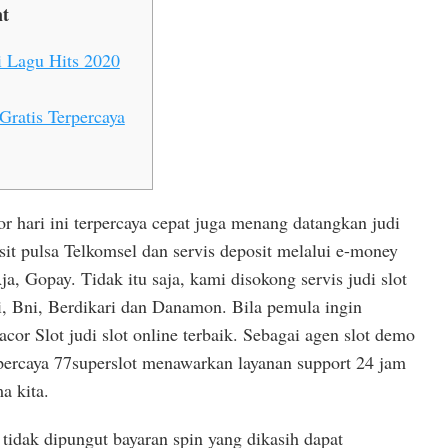
t
 Lagu Hits 2020
Gratis Terpercaya
or hari ini terpercaya cepat juga menang datangkan judi
osit pulsa Telkomsel dan servis deposit melalui e-money
, Gopay. Tidak itu saja, kami disokong servis judi slot
i, Bni, Berdikari dan Danamon. Bila pemula ingin
or Slot judi slot online terbaik. Sebagai agen slot demo
erpercaya 77superslot menawarkan layanan support 24 jam
a kita.
tidak dipungut bayaran spin yang dikasih dapat