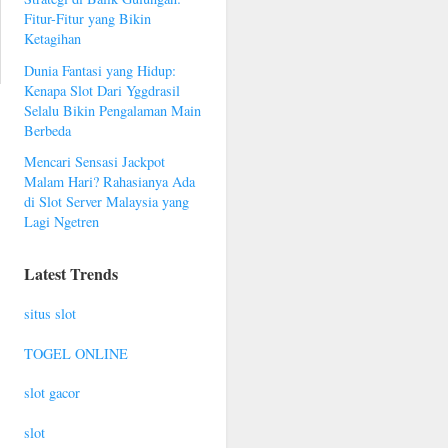
Fitur-Fitur yang Bikin
Ketagihan
Dunia Fantasi yang Hidup:
Kenapa Slot Dari Yggdrasil
Selalu Bikin Pengalaman Main
Berbeda
Mencari Sensasi Jackpot
Malam Hari? Rahasianya Ada
di Slot Server Malaysia yang
Lagi Ngetren
Latest Trends
situs slot
TOGEL ONLINE
slot gacor
slot