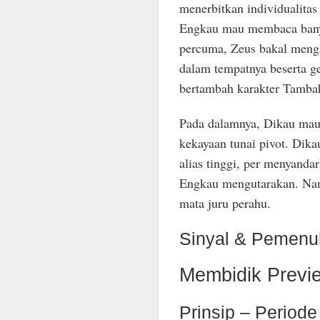
menerbitkan individualitas
Engkau mau membaca banyak
percuma, Zeus bakal mengh
dalam tempatnya beserta ge
bertambah karakter Tambah
Pada dalamnya, Dikau mau
kekayaan tunai pivot. Di
alias tinggi, per menyand
Engkau mengutarakan. Nam
mata juru perahu.
Sinyal & Pemen
Membidik Previ
Prinsip – Perio