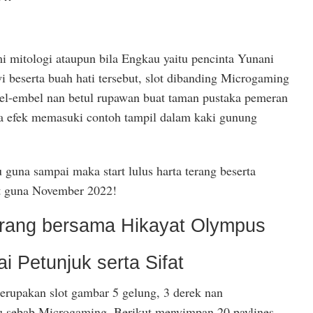
i mitologi ataupun bila Engkau yaitu pencinta Yunani
i beserta buah hati tersebut, slot dibanding Microgaming
el-embel nan betul rupawan buat taman pustaka pemeran
 efek memasuki contoh tampil dalam kaki gunung
guna sampai maka start lulus harta terang beserta
t guna November 2022!
erang bersama Hikayat Olympus
i Petunjuk serta Sifat
rupakan slot gambar 5 gelung, 3 derek nan
u sebab Microgaming. Berikut menyimpan 20 paylines