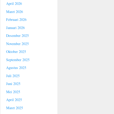
April 2026
Maret 2026
Februari 2026
Januari 2026
Desember 2025
November 2025
Oktober 2025
September 2025
Agustus 2025
Juli 2025
Juni 2025
Mei 2025
April 2025
Maret 2025