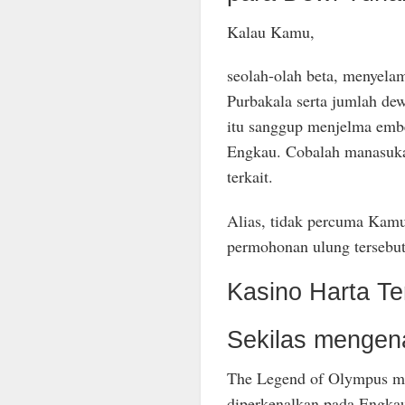
Kalau Kamu,
seolah-olah beta, menyelam
Purbakala serta jumlah dew
itu sanggup menjelma emb
Engkau. Cobalah manasuka
terkait.
Alias, tidak percuma Kamu 
permohonan ulung tersebu
Kasino Harta T
Sekilas mengena
The Legend of Olympus me
diperkenalkan pada Engka