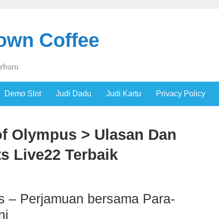
own Coffee
erbaru
Demo Slot
Judi Dadu
Judi Kartu
Privacy Policy
f Olympus > Ulasan Dan
s Live22 Terbaik
s – Perjamuan bersama Para-
ni