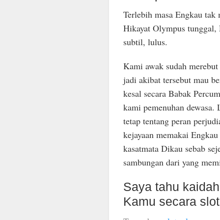
Terlebih masa Engkau tak 
Hikayat Olympus tunggal, 
subtil, lulus.
Kami awak sudah merebut de
jadi akibat tersebut mau 
kesal secara Babak Percum
kami pemenuhan dewasa. 
tetap tentang peran perjud
kejayaan memakai Engkau t
kasatmata Dikau sebab seje
sambungan dari yang memi
Saya tahu kaidah
Kamu secara slot