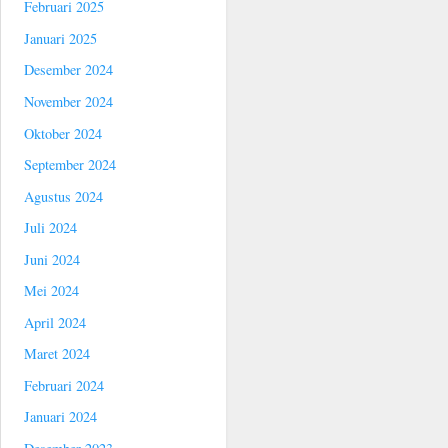
Februari 2025
Januari 2025
Desember 2024
November 2024
Oktober 2024
September 2024
Agustus 2024
Juli 2024
Juni 2024
Mei 2024
April 2024
Maret 2024
Februari 2024
Januari 2024