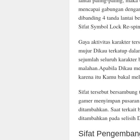
lantai paling-paling, maka
mencapai gabungan dengan 
dibanding 4 tanda lantai b
Sifat Symbol Lock Re-spin
Gaya aktivitas karakter te
mujur Dikau terkatup dalam
sejumlah seluruh karakter 
malahan.Apabila Dikau me
karena itu Kamu bakal meli
Sifat tersebut bersambung 
gamer menyimpan pusaran 
ditambahkan. Saat terkait
ditambahkan pada selisih D
Sifat Pengemban