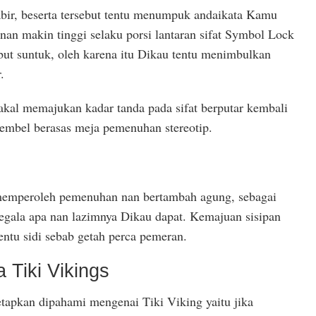
abir, beserta tersebut tentu menumpuk andaikata Kamu
n makin tinggi selaku porsi lantaran sifat Symbol Lock
but suntuk, oleh karena itu Dikau tentu menimbulkan
.
kal memajukan kadar tanda pada sifat berputar kembali
-embel berasas meja pemenuhan stereotip.
emperoleh pemenuhan nan bertambah agung, sebagai
segala apa nan lazimnya Dikau dapat. Kemajuan sisipan
tentu sidi sebab getah perca pemeran.
 Tiki Vikings
etapkan dipahami mengenai Tiki Viking yaitu jika