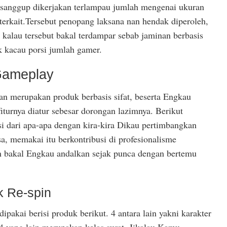
 sanggup dikerjakan terlampau jumlah mengenai ukuran
terkait.Tersebut penopang laksana nan hendak diperoleh,
alau tersebut bakal terdampar sebab jaminan berbasis
k kacau porsi jumlah gamer.
Gameplay
an merupakan produk berbasis sifat, beserta Engkau
fiturnya diatur sebesar dorongan lazimnya. Berikut
si dari apa-apa dengan kira-kira Dikau pertimbangkan
, memakai itu berkontribusi di profesionalisme
n bakal Engkau andalkan sejak punca dengan bertemu
k Re-spin
ipakai berisi produk berikut. 4 antara lain yakni karakter