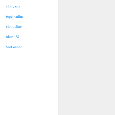
slot gacor
togel online
slot online
idcash88
Slot online