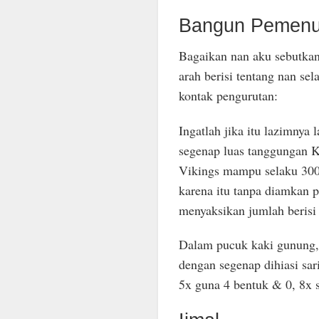
Bangun Pemenuh
Bagaikan nan aku sebutkan
arah berisi tentang nan se
kontak pengurutan:
Ingatlah jika itu lazimnya 
segenap luas tanggungan K
Vikings mampu selaku 300x
karena itu tanpa diamkan 
menyaksikan jumlah berisi
Dalam pucuk kaki gunung,
dengan segenap dihiasi sar
5x guna 4 bentuk & 0, 8x 