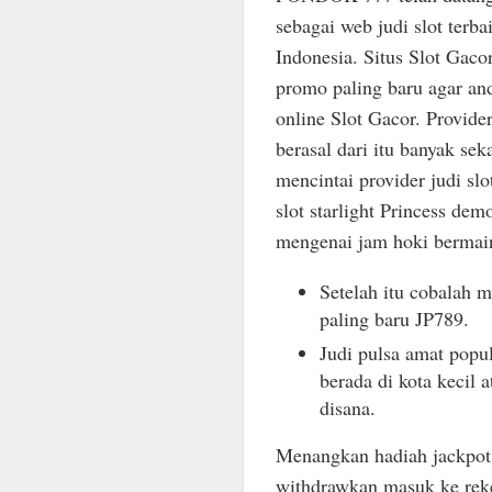
sebagai web judi slot terba
Indonesia. Situs Slot Gaco
promo paling baru agar and
online Slot Gacor. Provider
berasal dari itu banyak seka
mencintai provider judi sl
slot starlight Princess de
mengenai jam hoki berma
Setelah itu cobalah m
paling baru JP789.
Judi pulsa amat popul
berada di kota kecil 
disana.
Menangkan hadiah jackpot b
withdrawkan masuk ke reke