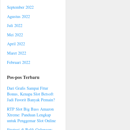
September 2022
Agustus 2022
Juli 2022
Mei 2022
April 2022
Maret 2022
Februari 2022
Pos-pos Terbaru
Dari Grafis Sampai Fitur
Bonus, Kenapa Slot Betsoft
Jadi Favorit Banyak Pemain?
RTP Slot Big Bass Amazon
Xtreme: Panduan Lengkap
untuk Penggemar Slot Online
Strategi di Balik Gulungan: