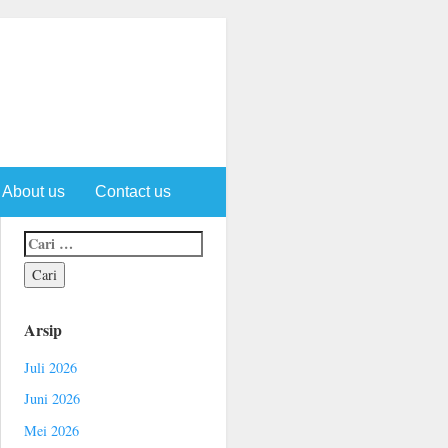
About us
Contact us
Arsip
Juli 2026
Juni 2026
Mei 2026