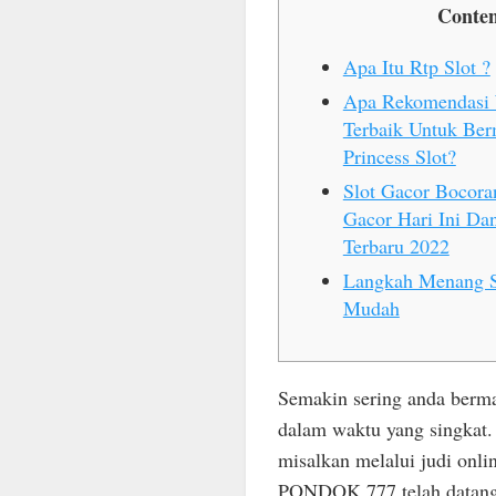
Conten
Apa Itu Rtp Slot ?
Apa Rekomendasi 
Terbaik Untuk Berm
Princess Slot?
Slot Gacor Bocora
Gacor Hari Ini Dan
Terbaru 2022
Langkah Menang Sl
Mudah
Semakin sering anda berma
dalam waktu yang singkat.
misalkan melalui judi onli
PONDOK 777 telah datang 