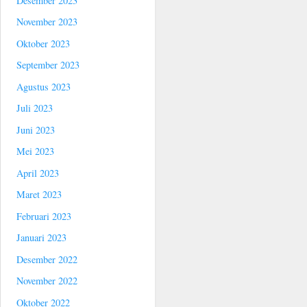
Desember 2023
November 2023
Oktober 2023
September 2023
Agustus 2023
Juli 2023
Juni 2023
Mei 2023
April 2023
Maret 2023
Februari 2023
Januari 2023
Desember 2022
November 2022
Oktober 2022