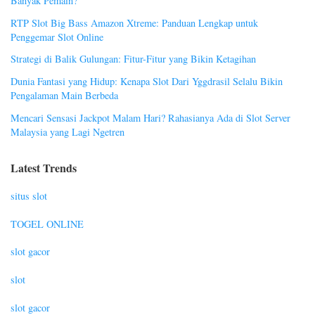
Banyak Pemain?
RTP Slot Big Bass Amazon Xtreme: Panduan Lengkap untuk
Penggemar Slot Online
Strategi di Balik Gulungan: Fitur-Fitur yang Bikin Ketagihan
Dunia Fantasi yang Hidup: Kenapa Slot Dari Yggdrasil Selalu Bikin
Pengalaman Main Berbeda
Mencari Sensasi Jackpot Malam Hari? Rahasianya Ada di Slot Server
Malaysia yang Lagi Ngetren
Latest Trends
situs slot
TOGEL ONLINE
slot gacor
slot
slot gacor