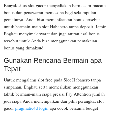
Banyak situs slot gacor menyediakan bermacam-macam
bonus dan penawaran memesona bagi sekumpulan
pemainnya. Anda bisa memanfaatkan bonus tersebut
untuk bermain-main slot Habanero tanpa deposit. Jamin
Engkau menyimak syarat dan juga aturan asal bonus
tersebut untuk Anda bisa menggunakan pemakaian
bonus yang dimaksud.
Gunakan Rencana Bermain apa
Tepat
Untuk mengalami slot free pada Slot Habanero tanpa
simpanan, Engkau serta memerlukan menggunakan
taktik bermain-main siapa presisi.Pay Attention jumlah
judi siapa Anda menempatkan dan pilih perangkat slot
gacor
pragmatic4d login
apa cocok bersama budget