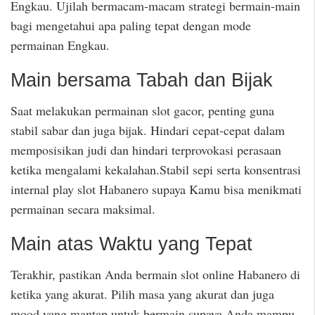
Engkau. Ujilah bermacam-macam strategi bermain-main
bagi mengetahui apa paling tepat dengan mode
permainan Engkau.
Main bersama Tabah dan Bijak
Saat melakukan permainan slot gacor, penting guna
stabil sabar dan juga bijak. Hindari cepat-cepat dalam
memposisikan judi dan hindari terprovokasi perasaan
ketika mengalami kekalahan.Stabil sepi serta konsentrasi
internal play slot Habanero supaya Kamu bisa menikmati
permainan secara maksimal.
Main atas Waktu yang Tepat
Terakhir, pastikan Anda bermain slot online Habanero di
ketika yang akurat. Pilih masa yang akurat dan juga
mood yang mantap untuk bermain supaya Anda mampu