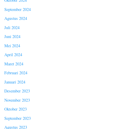
Oktober 2024
September 2024
Agustus 2024
Juli 2024
Juni 2024
Mei 2024
April 2024
Maret 2024
Februari 2024
Januari 2024
Desember 2023
November 2023
Oktober 2023
September 2023
Agustus 2023