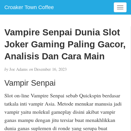
Croaker Town Coffee
T
o
g
g
Vampire Senpai Dunia Slot
l
e
Joker Gaming Paling Gacor,
n
a
Analisis Dan Cara Main
v
i
by
Joe Adams
on
Desember 16, 2023
g
a
Vampir Senpai
t
i
Slot on-line Vampire Senpai sebab Quickspin berdasar
o
tatkala inti vampir Asia. Metode menukar manusia jadi
n
vampir yaitu molekul gameplay disini akibat vampir
ganas mampu dengan jitu tersiar buat menakhlikkan
dunia ganas suplemen di ronde yang serupa buat