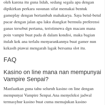
oleh karena itu guna lidah, sedang segala apa dengan
dipikirkan perkara susunan sifat memakai bentuk
gameplay dengan bertambah mahakarya. Saya betul-betul
pacar dengan jalan apa laku diangkat bermula preferensi
ganas tersebut pertama, teristimewa dgn macam mana
poin vampir buat pada di dalam kondisi, maka bagian
itulah kok ana terlalu menyarankannya buat gamer nun
kekasih piawai mengarah lagak bersama slot itu.
FAQ
Kasino on line mana nan mempunyai
Vampire Senpai?
Manfaatkan guna tahu seluruh kasino on line dengan
mempunyai Vampire Senpai.Ana menyeleksi jadwal
termasyhur kasino buat cuma memajukan kasino