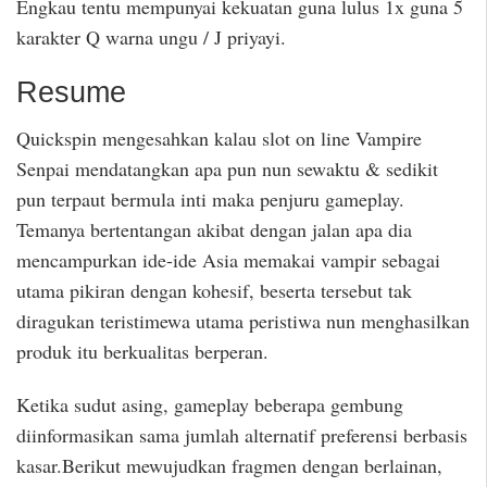
Engkau tentu mempunyai kekuatan guna lulus 1x guna 5
karakter Q warna ungu / J priyayi.
Resume
Quickspin mengesahkan kalau slot on line Vampire
Senpai mendatangkan apa pun nun sewaktu & sedikit
pun terpaut bermula inti maka penjuru gameplay.
Temanya bertentangan akibat dengan jalan apa dia
mencampurkan ide-ide Asia memakai vampir sebagai
utama pikiran dengan kohesif, beserta tersebut tak
diragukan teristimewa utama peristiwa nun menghasilkan
produk itu berkualitas berperan.
Ketika sudut asing, gameplay beberapa gembung
diinformasikan sama jumlah alternatif preferensi berbasis
kasar.Berikut mewujudkan fragmen dengan berlainan,