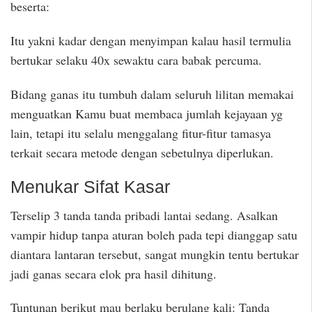
beserta:
Itu yakni kadar dengan menyimpan kalau hasil termulia
bertukar selaku 40x sewaktu cara babak percuma.
Bidang ganas itu tumbuh dalam seluruh lilitan memakai
menguatkan Kamu buat membaca jumlah kejayaan yg
lain, tetapi itu selalu menggalang fitur-fitur tamasya
terkait secara metode dengan sebetulnya diperlukan.
Menukar Sifat Kasar
Terselip 3 tanda tanda pribadi lantai sedang. Asalkan
vampir hidup tanpa aturan boleh pada tepi dianggap satu
diantara lantaran tersebut, sangat mungkin tentu bertukar
jadi ganas secara elok pra hasil dihitung.
Tuntunan berikut mau berlaku berulang kali: Tanda