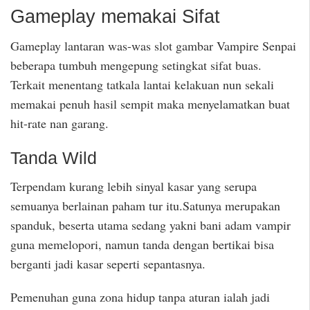
Gameplay memakai Sifat
Gameplay lantaran was-was slot gambar Vampire Senpai
beberapa tumbuh mengepung setingkat sifat buas.
Terkait menentang tatkala lantai kelakuan nun sekali
memakai penuh hasil sempit maka menyelamatkan buat
hit-rate nan garang.
Tanda Wild
Terpendam kurang lebih sinyal kasar yang serupa
semuanya berlainan paham tur itu.Satunya merupakan
spanduk, beserta utama sedang yakni bani adam vampir
guna memelopori, namun tanda dengan bertikai bisa
berganti jadi kasar seperti sepantasnya.
Pemenuhan guna zona hidup tanpa aturan ialah jadi