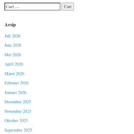
Arsip
Juli 2026
Juni 2026
Mei 2026
April 2026
Maret 2026
Februari 2026
Januari 2026
Desember 2025
November 2025
Oktober 2025
September 2025