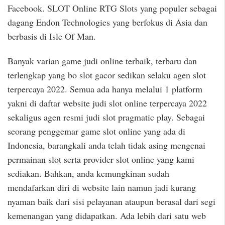
Facebook. SLOT Online RTG Slots yang populer sebagai
dagang Endon Technologies yang berfokus di Asia dan
berbasis di Isle Of Man.
Banyak varian game judi online terbaik, terbaru dan
terlengkap yang bo slot gacor sedikan selaku agen slot
terpercaya 2022. Semua ada hanya melalui 1 platform
yakni di daftar website judi slot online terpercaya 2022
sekaligus agen resmi judi slot pragmatic play. Sebagai
seorang penggemar game slot online yang ada di
Indonesia, barangkali anda telah tidak asing mengenai
permainan slot serta provider slot online yang kami
sediakan. Bahkan, anda kemungkinan sudah
mendafarkan diri di website lain namun jadi kurang
nyaman baik dari sisi pelayanan ataupun berasal dari segi
kemenangan yang didapatkan. Ada lebih dari satu web