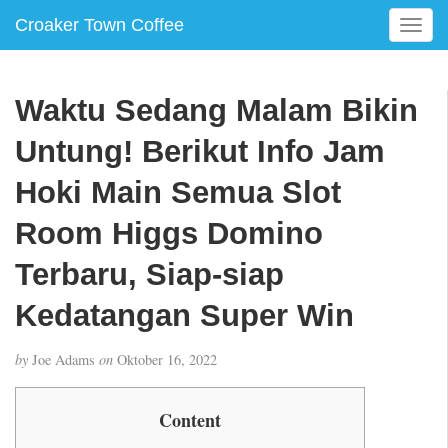
Croaker Town Coffee
T
o
g
g
Waktu Sedang Malam Bikin
l
e
Untung! Berikut Info Jam
n
a
Hoki Main Semua Slot
v
Room Higgs Domino
i
g
Terbaru, Siap-siap
a
t
Kedatangan Super Win
i
o
n
by
Joe Adams
on
Oktober 16, 2022
Content