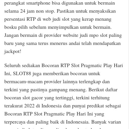
perangkat smartphone bisa digunakan untuk bermain
selama 24 jam non stop. Pastikan untuk menyaksikan
persentasi RTP di web judi slot yang kerap menang
bosku pilih sebelum menyimpulkan untuk bermain.
Jangan bermain di provider website judi mpo slot paling
baru yang sama terus menerus andai telah mendapatkan
jackpot!
Seluruh sediakan Bocoran RTP Slot Pragmatic Play Hari
Ini, SLOT88 juga memberikan bocoran untuk
bermacam-macam provider lainnya terlengkap dan
terkini yang pastinya gampang menang. Berikut daftar
bocoran slot gacor yang tertinggi, terkini terhitung
terakurat 2022 di Indonesia dan punyai predikat sebagai
Bocoran RTP Slot Pragmatic Play Hari Ini yang
terpercaya dan paling baik di Indonesaia. Banyak varian