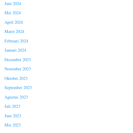
Juni 2024
Mei 2024
April 2024
Maret 2024
Februari 2024
Januari 2024
Desember 2023
November 2023
Oktober 2023
September 2023
Agustus 2023
Juli 2023
Juni 2023
Mei 2023