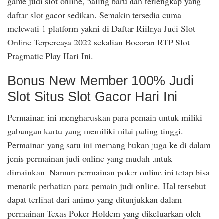
game judi slot online, paling baru dan terlengkap yang
daftar slot gacor sedikan. Semakin tersedia cuma
melewati 1 platform yakni di Daftar Riilnya Judi Slot
Online Terpercaya 2022 sekalian Bocoran RTP Slot
Pragmatic Play Hari Ini.
Bonus New Member 100% Judi
Slot Situs Slot Gacor Hari Ini
Permainan ini mengharuskan para pemain untuk miliki
gabungan kartu yang memiliki nilai paling tinggi.
Permainan yang satu ini memang bukan juga ke di dalam
jenis permainan judi online yang mudah untuk
dimainkan. Namun permainan poker online ini tetap bisa
menarik perhatian para pemain judi online. Hal tersebut
dapat terlihat dari animo yang ditunjukkan dalam
permainan Texas Poker Holdem yang dikeluarkan oleh