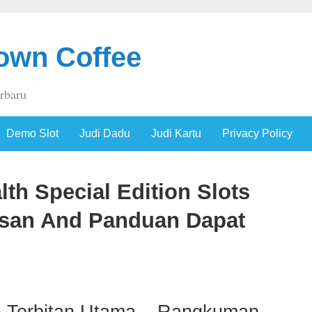
own Coffee
erbaru
Demo Slot
Judi Dadu
Judi Kartu
Privacy Policy
th Special Edition Slots
asan And Panduan Dapat