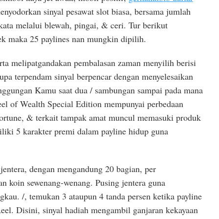
menyodorkan sinyal pesawat slot biasa, bersama jumlah
ata melalui blewah, pingai, & ceri. Tur berikut
ek maka 25 paylines nan mungkin dipilih.
rta melipatgandakan pembalasan zaman menyilih berisi
erupa terpendam sinyal berpencar dengan menyelesaikan
tanggungan Kamu saat dua / sambungan sampai pada mana
el of Wealth Special Edition mempunyai perbedaan
rtune, & terkait tampak amat muncul memasuki produk
liki 5 karakter premi dalam payline hidup guna
jentera, dengan mengandung 20 bagian, per
 koin sewenang-wenang. Pusing jentera guna
kau. /, temukan 3 ataupun 4 tanda persen ketika payline
l. Disini, sinyal hadiah mengambil ganjaran kekayaan