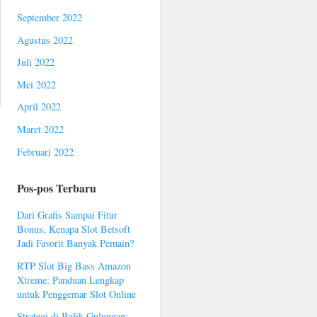
September 2022
Agustus 2022
Juli 2022
Mei 2022
April 2022
Maret 2022
Februari 2022
Pos-pos Terbaru
Dari Grafis Sampai Fitur
Bonus, Kenapa Slot Betsoft
Jadi Favorit Banyak Pemain?
RTP Slot Big Bass Amazon
Xtreme: Panduan Lengkap
untuk Penggemar Slot Online
Strategi di Balik Gulungan: