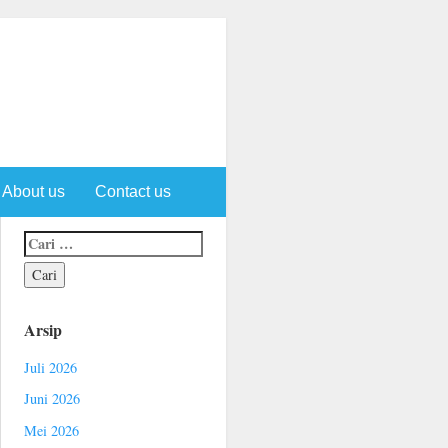
About us
Contact us
Arsip
Juli 2026
Juni 2026
Mei 2026