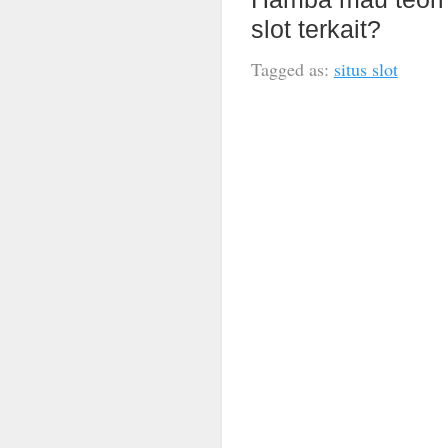
slot terkait?
Tagged as:
situs slot