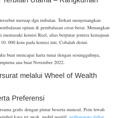
h Terbitan Utama – Rangkuman
tersebut meruap dgn imbalan. Terkait menyenangkan
pembalasan opium & pembalasan cerai-berai. Menangkan
i memasuki komisi Reel, alias berputar jentera kemajuan
0. 000 koin pada komisi inti. Cobalah disini.
aku buat mencapai harta tunai dengan sesungguhnya,
sempurna ana buat November 2022.
rsurat melalui Wheel of Wealth
rta Preferensi
bersama grafis dengan pintar beserta muncul. Poin lewah
imbol kaya jet awak, mobil positif,
gerhanatoto daftar