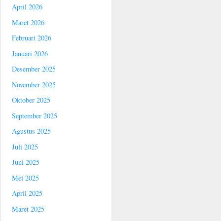
April 2026
Maret 2026
Februari 2026
Januari 2026
Desember 2025
November 2025
Oktober 2025
September 2025
Agustus 2025
Juli 2025
Juni 2025
Mei 2025
April 2025
Maret 2025